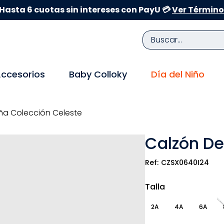
Hasta 6 cuotas sin intereses con PayU 💳
Ver Término
Buscar...
TÉRMINOS MÁS BUSCADOS
ccesorios
Baby Colloky
Día del Niño
1
.
zapatillas niña
2
.
zapatillas niño
ña Colección Celeste
3
.
medias
Calzón De
4
.
sandalias
5
.
sandalias niña
CZSX0640I24
6
.
bebe
Talla
7
.
sandalias niño
2A
4A
6A
8
.
pijama