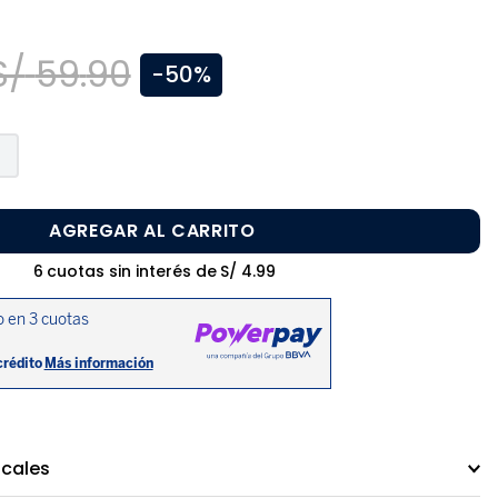
S/
59
.
90
-
50%
AGREGAR AL CARRITO
6
cuotas sin interés de
S/
4
.
99
ocales