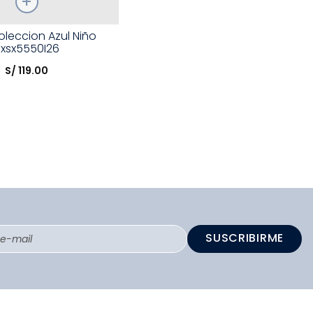
oleccion Azul Niño
Bxsx5550I26
opción
S/
119
.
00
COMPRAR
SUSCRIBIRME