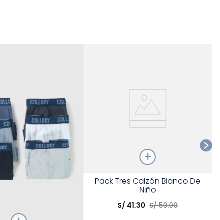
Ta
Talla
Pack Tres Calzón Blanco De
Niño
Elige una opción
S/
41
.
30
S/
59
.
00
COMPRAR