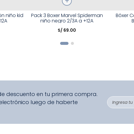
Talla
Talla
n niño kid
Pack 3 Boxer Marvel Spiderman
Bóxer C
+12A
niño negro 2/3A a +12A
Elige una opción
Elige una 
S/
69
.
00
R
COMPRAR
 de descuento en tu primera compra.
 electrónico luego de haberte