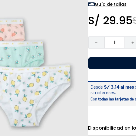
9
.
zapatos niña
Guía de tallas
10
.
disney
S/
29
.
95
－
＋
Disponibilidad en l