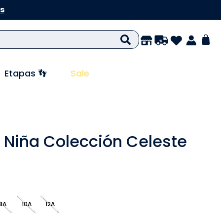
s
Etapas 👣
Sale
 Niña Colección Celeste
8A
10A
12A