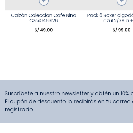
Talla
Talla
Calzón Coleccion Cafe Niña
Pack 6 Boxer algodó
Czsx0463I26
azul 2/3A a 
Elige una opción
Elige una opción
S/
49
.
00
S/
99
.
00
COMPRAR
COMPRA
Suscríbete a nuestro newsletter y obtén un 10%
El cupón de descuento lo recibirás en tu correo
registrado.