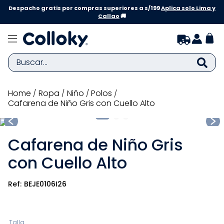
Despacho gratis por compras superiores a s/199
Aplica solo Lima y
Callao
🚚
Buscar...
TÉRMINOS MÁS BUSCADOS
ropa
niño
polos
Cafarena de Niño Gris con Cuello Alto
1
.
zapatillas niña
2
.
zapatillas niño
Cafarena de Niño Gris
3
.
medias
con Cuello Alto
4
.
sandalias
5
.
sandalias niña
BEJE0106I26
6
.
pijama
7
.
bebe
Talla