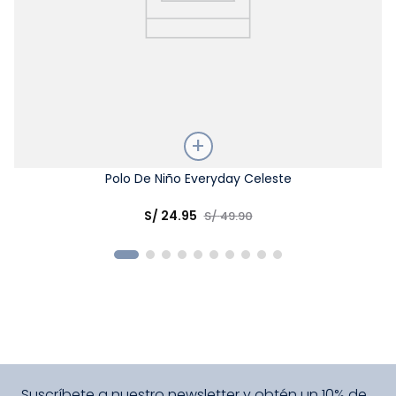
Talla
Polo De Niño Everyday Celeste
Elige una opción
S/
24
.
95
S/
49
.
90
COMPRAR
Suscríbete a nuestro newsletter y obtén un 10% de