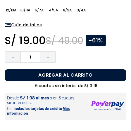
8
.
zapatos niña
12/13A
10/11A
6/7A
4/5A
8/9A
3/4A
9
.
disney
10
.
sandalias niño
Guía de tallas
S/
19
.
00
S/
49
.
00
-
61%
－
＋
AGREGAR AL CARRITO
6
cuotas sin interés de
S/
3
.
16