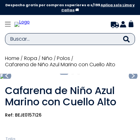
Despacho gratis por compras superiores a s/199
Aplica solo Lima y
Callao
🚚
Buscar...
TÉRMINOS MÁS BUSCADOS
ropa
niño
polos
Cafarena de Niño Azul Marino con Cuello Alto
1
.
zapatillas niña
2
.
zapatillas niño
Cafarena de Niño Azul
3
.
medias
Marino con Cuello Alto
4
.
sandalias
5
.
sandalias niña
BEJE0157I26
6
.
bebe
7
.
sandalias niño
Talla