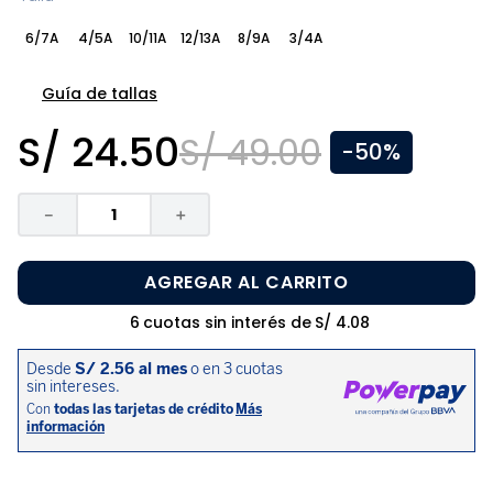
8
.
pijama
6/7A
4/5A
10/11A
12/13A
8/9A
3/4A
9
.
zapatos niña
10
.
disney
Guía de tallas
S/
24
.
50
S/
49
.
00
-
50%
－
＋
AGREGAR AL CARRITO
6
cuotas sin interés de
S/
4
.
08