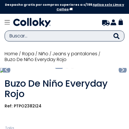
Despacho gratis por compras superiores a s/199
Aplica solo Lima y
Callao
🚚
Buscar...
TÉRMINOS MÁS BUSCADOS
ropa
niño
jeans y pantalones
Buzo De Niño Everyday Rojo
1
.
zapatillas niña
2
.
zapatillas niño
Buzo De Niño Everyday
3
.
medias
Rojo
4
.
sandalias
5
.
sandalias niña
PTPO2382I24
6
.
bebe
7
.
pijama
Talla