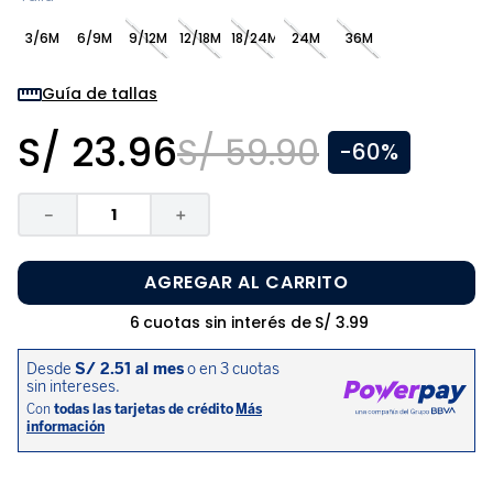
8
.
zapatos niña
3/6M
6/9M
9/12M
12/18M
18/24M
24M
36M
9
.
niño
10
.
sandalias niño
Guía de tallas
S/
23
.
96
S/
59
.
90
-
60%
－
＋
AGREGAR AL CARRITO
6
cuotas sin interés de
S/
3
.
99