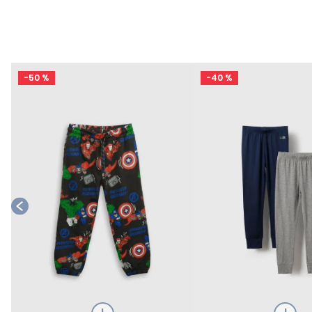
-
50 %
-
40 %