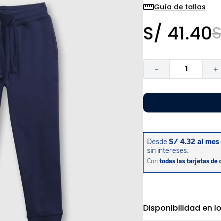
9
.
pijama
Guía de tallas
10
.
sandalias niño
S/
41
.
40
S
－
＋
Disponibilidad en l