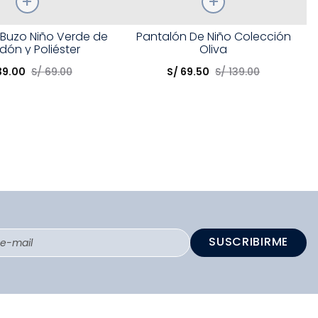
Talla
 Buzo Niño Verde de
Pantalón De Niño Colección
dón y Poliéster
Oliva
opción
Elige una opción
39
.
00
S/
69
.
00
S/
69
.
50
S/
139
.
00
COMPRAR
COMPRAR
SUSCRIBIRME