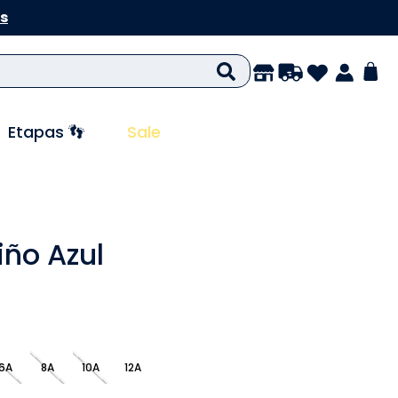
s
Etapas 👣
Sale
iño Azul
6A
8A
10A
12A