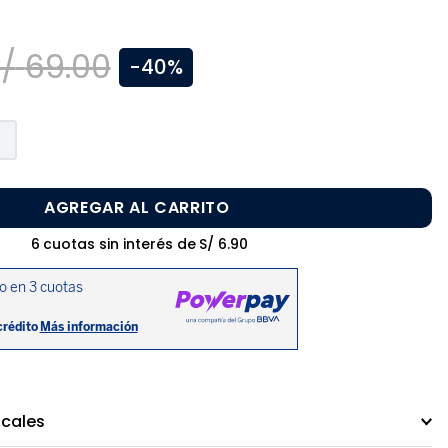
/
69
.
00
-
40%
AGREGAR AL CARRITO
6
cuotas sin interés de
S/
6
.
90
ocales