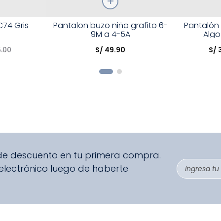
Talla
Talla
C74 Gris
Pantalon buzo niño grafito 6-
Pantalón
9M a 4-5A
Algo
Elige una opción
Elige una 
5
.
00
S/
49
.
90
S/
R
COMPRAR
 de descuento en tu primera compra.
 electrónico luego de haberte