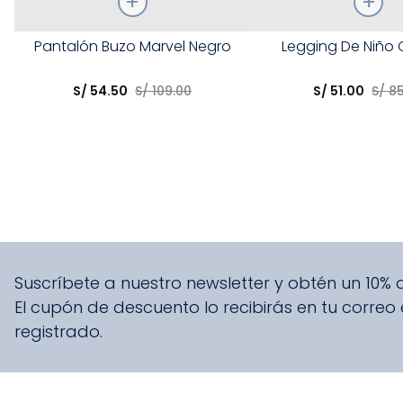
Talla
Talla
Pantalón Buzo Marvel Negro
Legging De Niño 
Elige una opción
Elige una opción
S/
54
.
50
S/
109
.
00
S/
51
.
00
S/
8
COMPRAR
COMPRA
Suscríbete a nuestro newsletter y obtén un 10%
El cupón de descuento lo recibirás en tu correo
registrado.