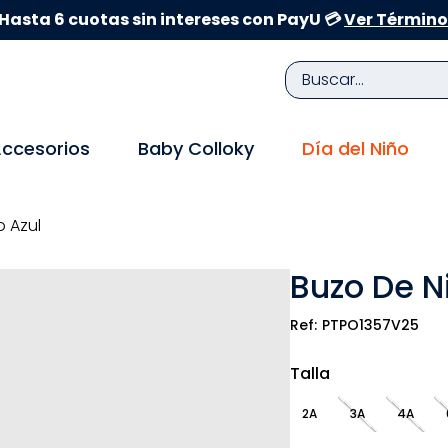
Hasta 6 cuotas sin intereses con PayU 💳
Ver Término
Buscar...
TÉRMINOS MÁS BUSCADOS
ccesorios
Baby Colloky
Día del Niño
1
.
zapatillas niña
2
.
zapatillas niño
o Azul
3
.
medias
Buzo De N
4
.
sandalias
5
.
sandalias niña
PTPO1357V25
6
.
bebe
Talla
7
.
disney
2A
3A
4A
8
.
zapatos niña