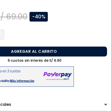
/
69
.
00
-
40%
AGREGAR AL CARRITO
6
cuotas sin interés de
S/
6
.
90
ocales