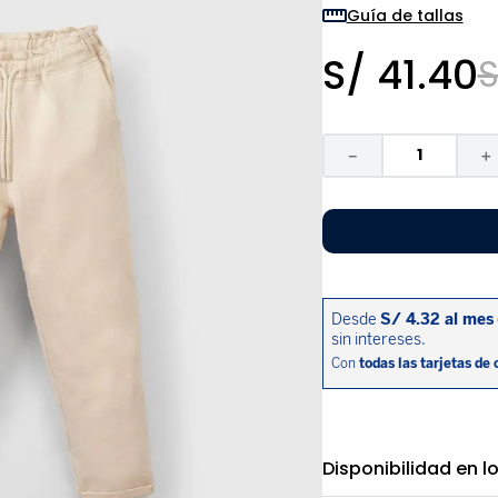
9
.
pijama
Guía de tallas
10
.
sandalias niño
S/
41
.
40
S
－
＋
Disponibilidad en l