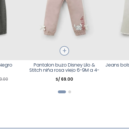
Talla
Talla
Negro
Pantalon buzo Disney Lilo &
Jeans bols
Stitch niña rosa viejo 6-9M a 4-
Elige una opción
Elige una 
5A
9
.
00
S/
69
.
00
R
COMPRAR