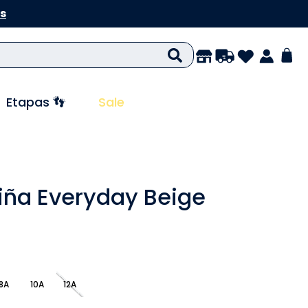
s
Etapas 👣
Sale
iña Everyday Beige
8A
10A
12A