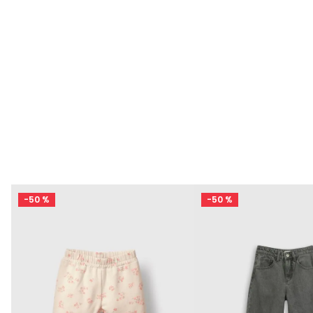
-
50 %
-
50 %