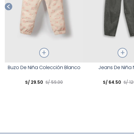
Talla
Talla
Buzo De Niña Colección Blanco
Jeans De Niña 
Elige una opción
Elige una opción
S/
29
.
50
S/
59
.
00
S/
64
.
50
S/
12
COMPRAR
COMPRA