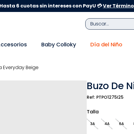
Hasta 6 cuotas sin intereses con PayU 💳
Ver Término
Buscar...
TÉRMINOS MÁS BUSCADOS
ccesorios
Baby Colloky
Día del Niño
1
.
zapatillas niña
2
.
zapatillas niño
a Everyday Beige
3
.
medias
Buzo De N
4
.
sandalias
5
.
sandalias niña
PTPO1275I25
6
.
bebe
Talla
7
.
disney
3A
4A
6A
8
.
zapatos niña