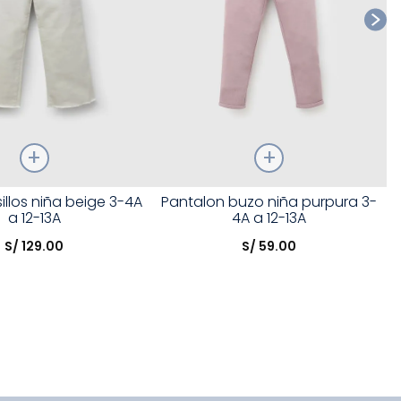
Talla
illos niña beige 3-4A
Pantalon buzo niña purpura 3-
a 12-13A
4A a 12-13A
opción
Elige una opción
S/
129
.
00
S/
59
.
00
COMPRAR
COMPRAR