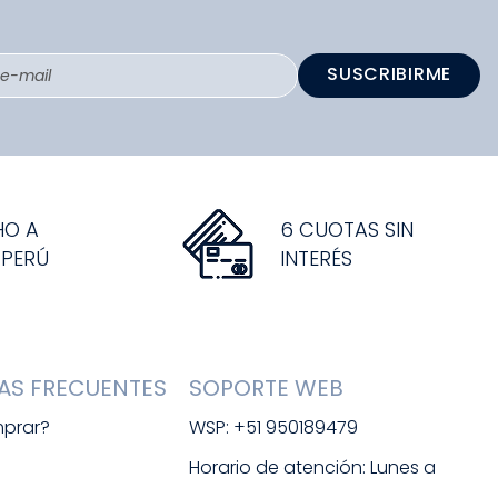
SUSCRIBIRME
HO A
6 CUOTAS SIN
 PERÚ
INTERÉS
AS FRECUENTES
SOPORTE WEB
prar?
WSP: +51 950189479
s
Horario de atención: Lunes a 