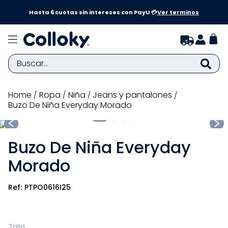
a y
Hasta 6 cuotas sin intereses con PayU 💳
Ver terminos
Buscar...
TÉRMINOS MÁS BUSCADOS
ropa
niña
jeans y pantalones
Buzo De Niña Everyday Morado
1
.
zapatillas niña
2
.
zapatillas niño
Buzo De Niña Everyday
3
.
medias
Morado
4
.
sandalias
5
.
sandalias niña
PTPO0616I25
6
.
pijama
7
.
bebe
Talla