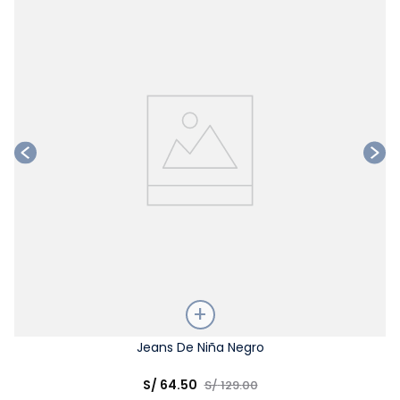
Ta
Talla
Jeans De Niña Negro
Elige una opción
S/
64
.
50
S/
129
.
00