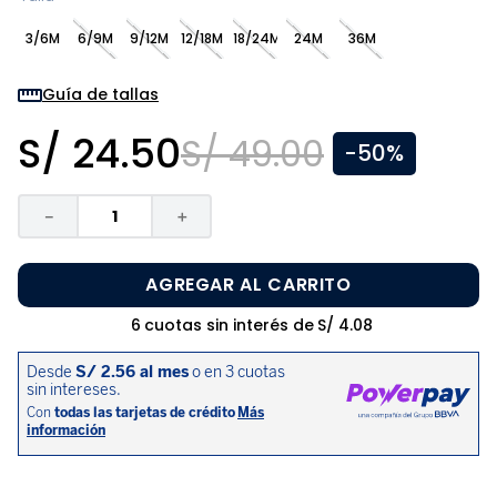
8
.
zapatos niña
3/6M
6/9M
9/12M
12/18M
18/24M
24M
36M
9
.
disney
10
.
sandalias niño
Guía de tallas
S/
24
.
50
S/
49
.
00
-
50%
－
＋
AGREGAR AL CARRITO
6
cuotas sin interés de
S/
4
.
08