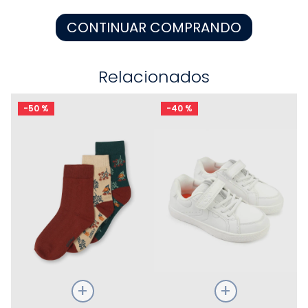
8
.
zapatos niña
CONTINUAR COMPRANDO
9
.
pijama
10
.
sandalias niño
Relacionados
-
50 %
-
40 %