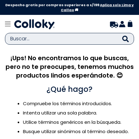
Despacho gratis por compras superiores a s/199
Aplica solo Lima y
Callao
🚚
Buscar...
¡Ups! No encontramos lo que buscas,
TÉRMINOS MÁS BUSCADOS
pero no te preocupes, tenemos muchos
1
.
zapatillas niña
productos lindos esperándote. 😊
2
.
zapatillas niño
¿Qué hago?
3
.
medias
4
.
sandalias
Compruebe los términos introducidos.
5
.
sandalias niña
Intenta utilizar una sola palabra.
6
.
bebe
Utilice términos genéricos en la búsqueda.
Busque utilizar sinónimos al término deseado.
7
.
disney