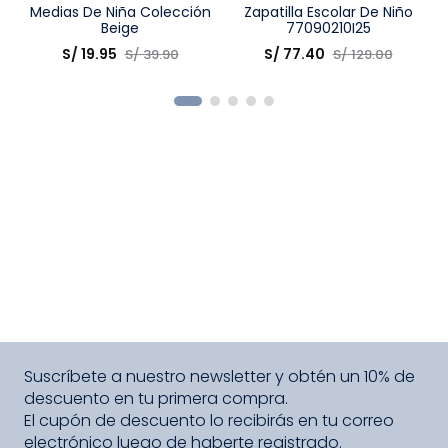
Talla
Medias De Niña Colección
Talla
Zapatilla Escolar De Niño
Beige
77090210I25
Elige una opción
Elige una opción
S/
19
.
95
S/
77
.
40
S/
39
.
90
S/
129
.
00
COMPRAR
COMPRAR
Suscríbete a nuestro newsletter y obtén un 10% de
descuento en tu primera compra.
El cupón de descuento lo recibirás en tu correo
electrónico luego de haberte registrado.