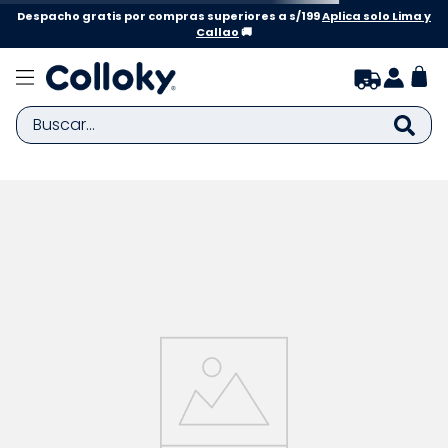
Despacho gratis por compras superiores a s/199
Aplica solo Lima y
Callao
🚚
Buscar...
TÉRMINOS MÁS BUSCADOS
1
.
zapatillas niña
2
.
zapatillas niño
3
.
medias
4
.
sandalias
5
.
sandalias niña
6
.
bebe
7
.
sandalias niño