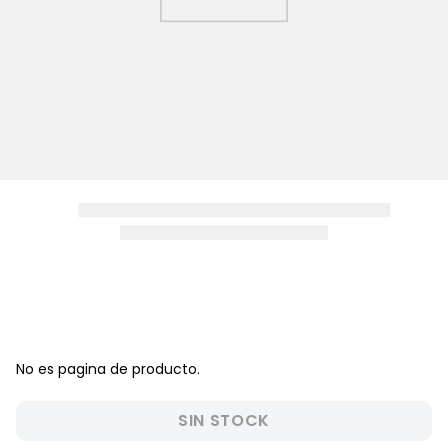
8
.
pijama
9
.
zapatos niña
10
.
disney
No es pagina de producto.
SIN STOCK