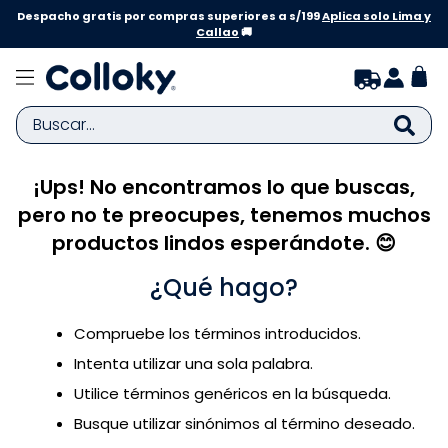
Despacho gratis por compras superiores a s/199
Aplica solo Lima y
Callao
🚚
Buscar...
¡Ups! No encontramos lo que buscas,
TÉRMINOS MÁS BUSCADOS
pero no te preocupes, tenemos muchos
1
.
zapatillas niña
productos lindos esperándote. 😊
2
.
zapatillas niño
¿Qué hago?
3
.
medias
4
.
sandalias
Compruebe los términos introducidos.
5
.
sandalias niña
Intenta utilizar una sola palabra.
6
.
bebe
Utilice términos genéricos en la búsqueda.
Busque utilizar sinónimos al término deseado.
7
.
pijama