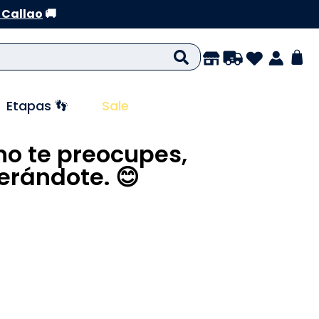
 Callao
🚚
Etapas 👣
Sale
no te preocupes,
rándote. 😊