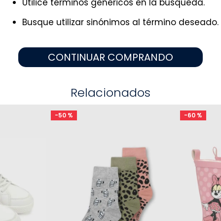
Utilice términos genéricos en la búsqueda.
9
.
zapatos niña
10
.
disney
Busque utilizar sinónimos al término deseado.
CONTINUAR COMPRANDO
Relacionados
-
50 %
-
60 %