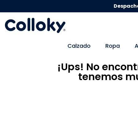
Despacho
Calzado
Ropa
A
¡Ups! No encont
tenemos mu