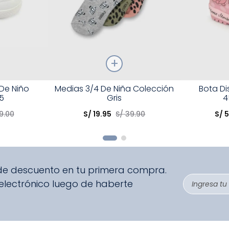
Talla
Talla
 De Niño
Medias 3/4 De Niña Colección
Bota D
5
Gris
4
Elige una opción
Elige una 
9
.
00
S/
19
.
95
S/
39
.
90
S/
R
COMPRAR
 de descuento en tu primera compra.
 electrónico luego de haberte