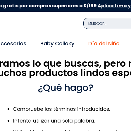
 gratis por compras superiores a S/199
Aplica Lima y
Buscar...
TÉRMINOS MÁS BUSCADOS
ccesorios
Baby Colloky
Día del Niño
1
.
zapatillas niña
ramos lo que buscas, pero 
2
.
zapatillas niño
chos productos lindos espe
3
.
medias
4
.
sandalias
¿Qué hago?
5
.
sandalias niña
6
.
bebe
Compruebe los términos introducidos.
7
.
sandalias niño
Intenta utilizar una sola palabra.
8
.
pijama