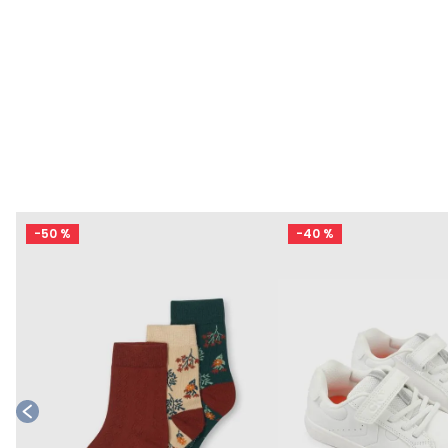
-
50 %
-
40 %