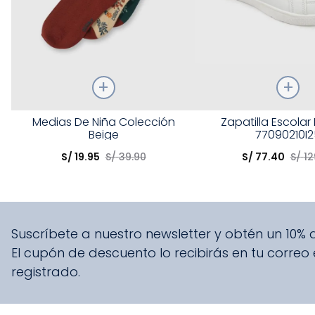
Talla
Talla
Medias De Niña Colección
Zapatilla Escolar
Beige
77090210I2
Elige una opción
Elige una opción
S/
19
.
95
S/
39
.
90
S/
77
.
40
S/
12
COMPRAR
COMPRA
Suscríbete a nuestro newsletter y obtén un 10%
El cupón de descuento lo recibirás en tu correo
registrado.