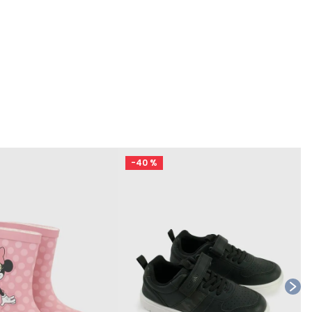
-
40 %