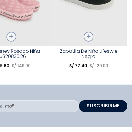
Talla
isney Rosado Niña
Zapatilla De Niño Lifestyle
5820830I26
Negro
opción
Elige una opción
59
.
60
S/
149
.
00
S/
77
.
40
S/
129
.
00
COMPRAR
COMPRAR
SUSCRIBIRME