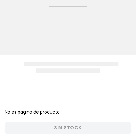
8
.
zapatos niña
9
.
niño
10
.
sandalias niño
No es pagina de producto.
SIN STOCK