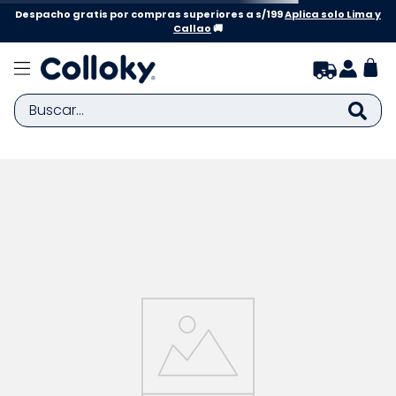
Despacho gratis por compras superiores a s/199
Aplica solo Lima y
Callao
🚚
Buscar...
TÉRMINOS MÁS BUSCADOS
1
.
zapatillas niña
2
.
zapatillas niño
3
.
medias
4
.
sandalias
5
.
sandalias niña
6
.
bebe
7
.
pijama