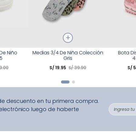
Talla
Talla
 De Niño
Medias 3/4 De Niña Colección
Bota D
5
Gris
4
Elige una opción
Elige una 
9
.
00
S/
19
.
95
S/
39
.
90
S/
R
COMPRAR
 de descuento en tu primera compra.
 electrónico luego de haberte