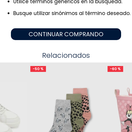
Utilice términos genéricos en la búsqueda.
9
.
zapatos niña
10
.
disney
Busque utilizar sinónimos al término deseado.
CONTINUAR COMPRANDO
Relacionados
-
50 %
-
60 %