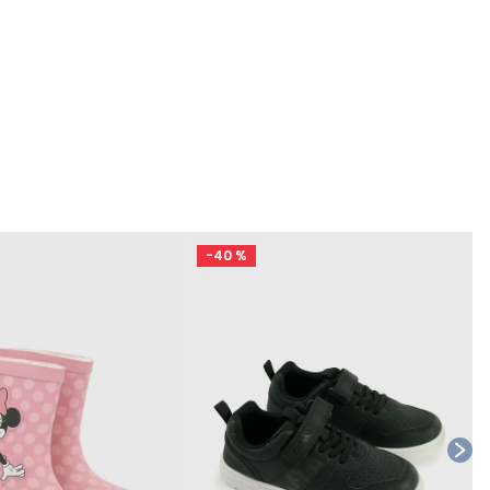
-
40 %