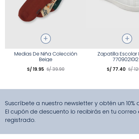
Talla
Talla
Medias De Niña Colección
Zapatilla Escolar
Beige
77090210I2
Elige una opción
Elige una opción
S/
19
.
95
S/
39
.
90
S/
77
.
40
S/
12
COMPRAR
COMPRA
Suscríbete a nuestro newsletter y obtén un 10%
El cupón de descuento lo recibirás en tu correo
registrado.