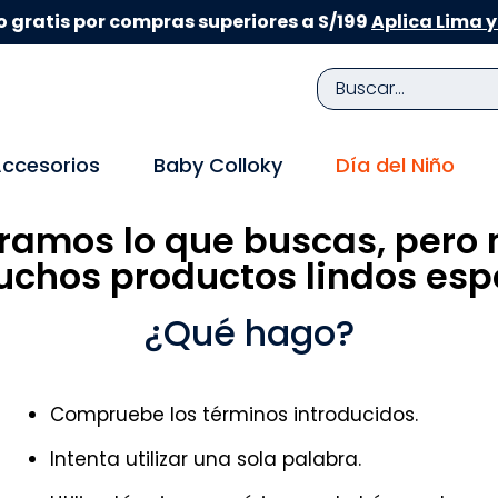
 gratis por compras superiores a S/199
Aplica Lima y
Buscar...
TÉRMINOS MÁS BUSCADOS
ccesorios
Baby Colloky
Día del Niño
1
.
zapatillas niña
ramos lo que buscas, pero 
2
.
zapatillas niño
chos productos lindos espe
3
.
medias
4
.
sandalias
¿Qué hago?
5
.
sandalias niña
6
.
bebe
Compruebe los términos introducidos.
7
.
sandalias niño
Intenta utilizar una sola palabra.
8
.
pijama