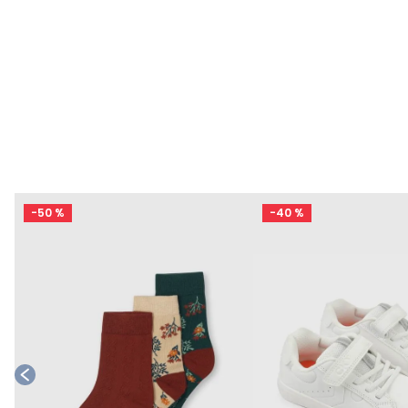
-
50 %
-
40 %