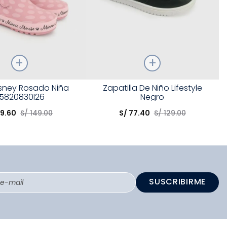
Talla
isney Rosado Niña
Zapatilla De Niño Lifestyle
5820830I26
Negro
opción
Elige una opción
59
.
60
S/
149
.
00
S/
77
.
40
S/
129
.
00
COMPRAR
COMPRAR
SUSCRIBIRME