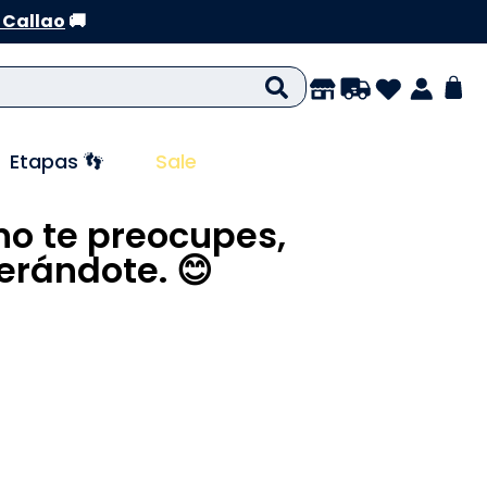
 Callao
🚚
Etapas 👣
Sale
no te preocupes,
rándote. 😊