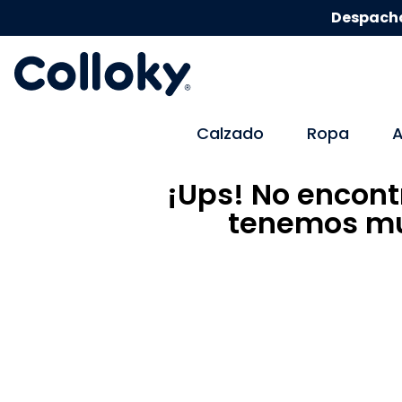
Despacho
Calzado
Ropa
A
¡Ups! No encont
tenemos mu