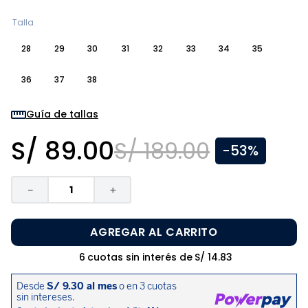
8
.
pijama
Talla
9
.
zapatos niña
28
29
30
31
32
33
34
35
10
.
disney
36
37
38
Guía de tallas
S/
89
.
00
S/
189
.
00
-
53%
－
＋
AGREGAR AL CARRITO
6
cuotas sin interés de
S/
14
.
83