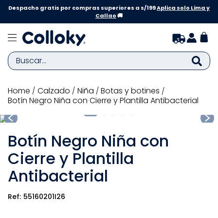
Despacho gratis por compras superiores a s/199
Aplica solo Lima y
Callao
🚚
Buscar...
TÉRMINOS MÁS BUSCADOS
calzado
niña
botas y botines
Botín Negro Niña con Cierre y Plantilla Antibacterial
1
.
zapatillas niña
2
.
zapatillas niño
Botín Negro Niña con
3
.
medias
Cierre y Plantilla
4
.
sandalias
Antibacterial
5
.
sandalias niña
6
.
bebe
55160201I26
7
.
sandalias niño