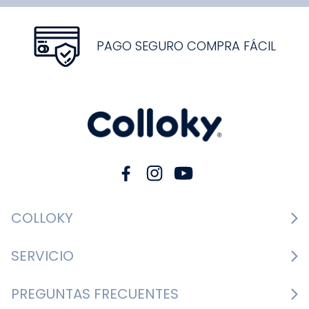
PAGO SEGURO COMPRA FÁCIL
COLLOKY
Guía de tallas Zapatos
SERVICIO
Guía de tallas Ropa
Cambios y devoluciones
PREGUNTAS FRECUENTES
Guía de tallas Accesorios
Consultar boletas