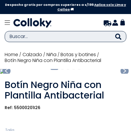
Despacho gratis por compras superiores a s/199
Aplica solo Lima y
Callao
🚚
Buscar...
TÉRMINOS MÁS BUSCADOS
calzado
niña
botas y botines
Botín Negro Niña con Plantilla Antibacterial
1
.
zapatillas niña
2
.
zapatillas niño
Botín Negro Niña con
3
.
medias
Plantilla Antibacterial
4
.
sandalias
5
.
sandalias niña
55000201I26
6
.
bebe
7
.
sandalias niño
Talla