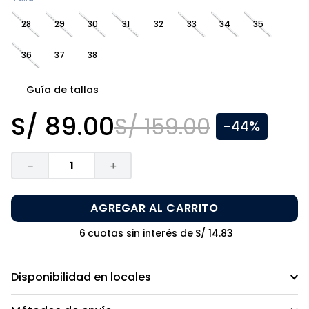
8
.
pijama
28
29
30
31
32
33
34
35
9
.
zapatos niña
36
37
38
10
.
disney
Guía de tallas
S/
89
.
00
S/
159
.
00
-
44%
－
＋
AGREGAR AL CARRITO
6
cuotas sin interés de
S/
14
.
83
Disponibilidad en locales