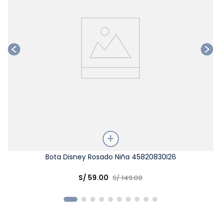
Talla
Bota Disney Rosado Niña 45820830I26
Elige una opción
S/
59
.
00
S/
149
.
00
COMPRAR