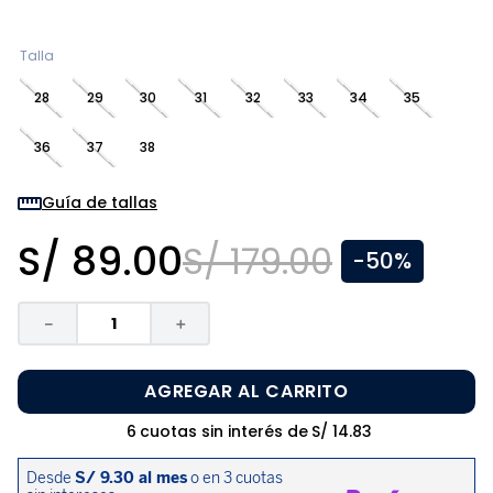
8
.
zapatos niña
9
.
pijama
Talla
10
.
sandalias niño
28
29
30
31
32
33
34
35
36
37
38
Guía de tallas
S/
89
.
00
S/
179
.
00
-
50%
－
＋
AGREGAR AL CARRITO
6
cuotas sin interés de
S/
14
.
83