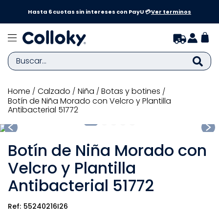
a y
Hasta 6 cuotas sin intereses con PayU 💳
Ver terminos
Buscar...
TÉRMINOS MÁS BUSCADOS
calzado
niña
botas y botines
Botín de Niña Morado con Velcro y Plantilla
1
.
zapatillas niña
Antibacterial 51772
2
.
zapatillas niño
3
.
medias
Botín de Niña Morado con
4
.
sandalias
Velcro y Plantilla
5
.
sandalias niña
Antibacterial 51772
6
.
bebe
55240216I26
7
.
disney