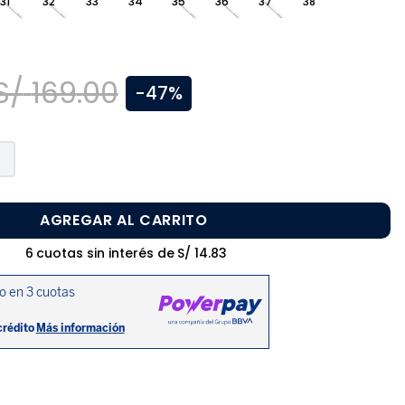
31
32
33
34
35
36
37
38
S/
169
.
00
-
47%
AGREGAR AL CARRITO
6
cuotas sin interés de
S/
14
.
83