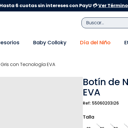
Hasta 6 cuotas sin intereses con PayU 💳
Ver Término
Buscar...
TÉRMINOS MÁS BUSCADOS
esorios
Baby Colloky
Día del Niño
E
1
.
zapatillas niña
2
.
zapatillas niño
 Gris con Tecnología EVA
3
.
medias
Botín de 
4
.
sandalias
EVA
5
.
sandalias niña
6
.
bebe
55060203I26
7
.
disney
Talla
8
.
zapatos niña