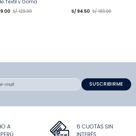
de Textil y Goma
opción
Elige una opción
49
.
00
S/
129
.
00
S/
94
.
50
S/
189
.
00
COMPRAR
COMPRAR
SUSCRIBIRME
HO A
6 CUOTAS SIN
 PERÚ
INTERÉS