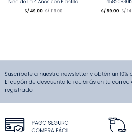
Niña de 1 a 4 Años con Plantilla
45820830I
Elige una opción
Elige una opción
Antibacterial y Waterproof
S/
49
.
00
S/
119
.
00
S/
59
.
00
S/
14
COMPRAR
COMPRA
Suscríbete a nuestro newsletter y obtén un 10%
El cupón de descuento lo recibirás en tu correo
registrado.
PAGO SEGURO
COMPRA FÁCIL