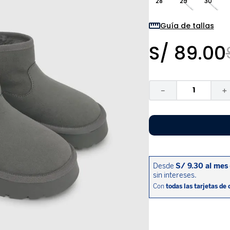
28
29
30
9
.
pijama
10
.
sandalias niño
Guía de tallas
S/
89
.
00
－
＋