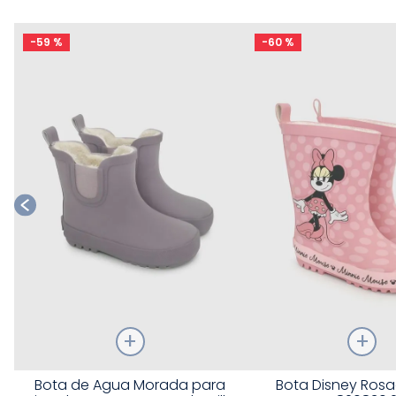
é
-
59 %
-
60 %
Talla
Talla
Bota de Agua Morada para
Bota Disney Rosa