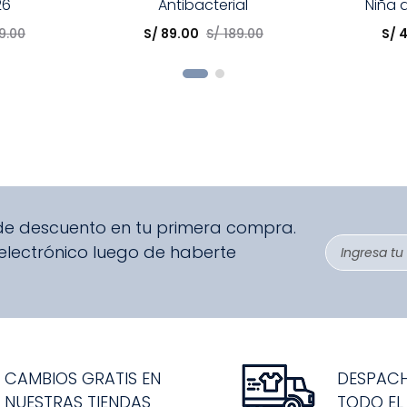
26
Antibacterial
Niña 
Elige una opción
Elige una 
9
.
00
S/
89
.
00
S/
189
.
00
S/
R
COMPRAR
 de descuento en tu primera compra.
 electrónico luego de haberte
CAMBIOS GRATIS EN
DESPAC
NUESTRAS TIENDAS
TODO EL