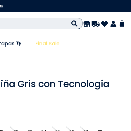
s
tapas 👣
Final Sale
Niña Gris con Tecnología