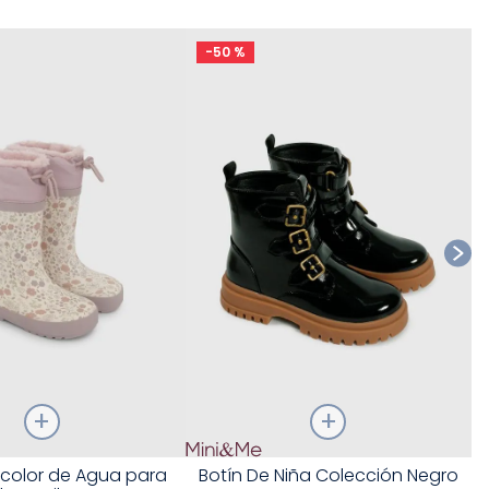
-
50 %
Ta
Talla
icolor de Agua para
Botín De Niña Colección Negro