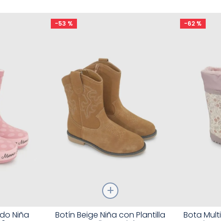
-
53 %
-
62 %
Talla
Talla
do Niña
Botín Beige Niña con Plantilla
Bota Mult