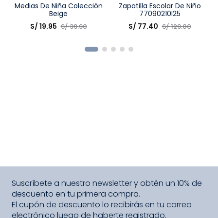
Talla
Medias De Niña Colección
Talla
Zapatilla Escolar De Niño
Beige
77090210I25
Elige una opción
Elige una opción
S/
19
.
95
S/
77
.
40
S/
39
.
90
S/
129
.
00
COMPRAR
COMPRAR
Suscríbete a nuestro newsletter y obtén un 10% de
descuento en tu primera compra.
El cupón de descuento lo recibirás en tu correo
electrónico luego de haberte registrado.