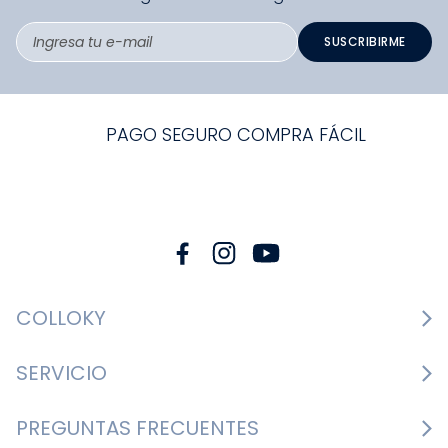
SUSCRIBIRME
PAGO SEGURO COMPRA FÁCIL
COLLOKY
Guía de tallas Zapatos
SERVICIO
Guía de tallas Ropa
Cambios y devoluciones
PREGUNTAS FRECUENTES
Guía de tallas Accesorios