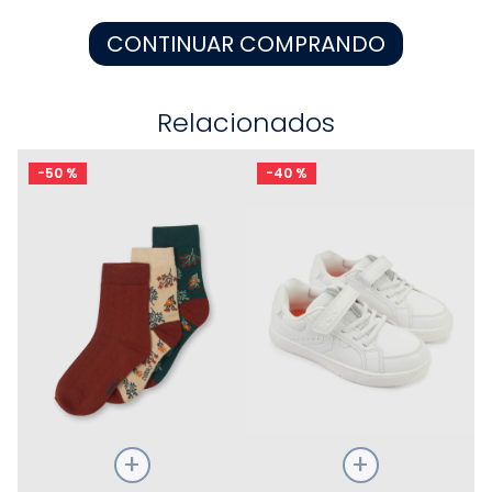
8
.
zapatos niña
CONTINUAR COMPRANDO
9
.
pijama
10
.
sandalias niño
Relacionados
-
50 %
-
40 %