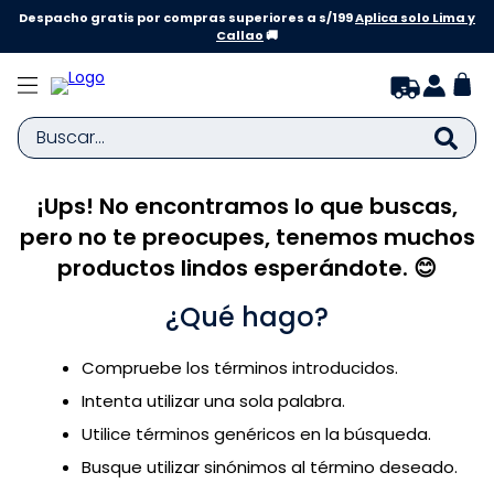
Despacho gratis por compras superiores a s/199
Aplica solo Lima y
Callao
🚚
Buscar...
¡Ups! No encontramos lo que buscas,
TÉRMINOS MÁS BUSCADOS
pero no te preocupes, tenemos muchos
1
.
zapatillas niña
productos lindos esperándote. 😊
2
.
zapatillas niño
¿Qué hago?
3
.
medias
4
.
sandalias
Compruebe los términos introducidos.
5
.
sandalias niña
Intenta utilizar una sola palabra.
6
.
bebe
Utilice términos genéricos en la búsqueda.
Busque utilizar sinónimos al término deseado.
7
.
disney