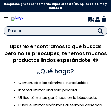
Despacho gratis por compras superiores a s/199
Aplica solo Lima y
Callao
🚚
Buscar...
¡Ups! No encontramos lo que buscas,
TÉRMINOS MÁS BUSCADOS
pero no te preocupes, tenemos muchos
1
.
zapatillas niña
productos lindos esperándote. 😊
2
.
zapatillas niño
¿Qué hago?
3
.
medias
4
.
sandalias
Compruebe los términos introducidos.
5
.
sandalias niña
Intenta utilizar una sola palabra.
6
.
bebe
Utilice términos genéricos en la búsqueda.
Busque utilizar sinónimos al término deseado.
7
.
disney