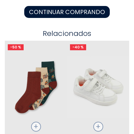
8
.
zapatos niña
CONTINUAR COMPRANDO
9
.
pijama
10
.
sandalias niño
Relacionados
-
50 %
-
40 %