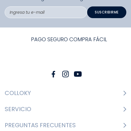
SUSCRIBIRME
PAGO SEGURO COMPRA FÁCIL
COLLOKY
Guía de tallas Zapatos
SERVICIO
Guía de tallas Ropa
Cambios y devoluciones
PREGUNTAS FRECUENTES
Guía de tallas Accesorios