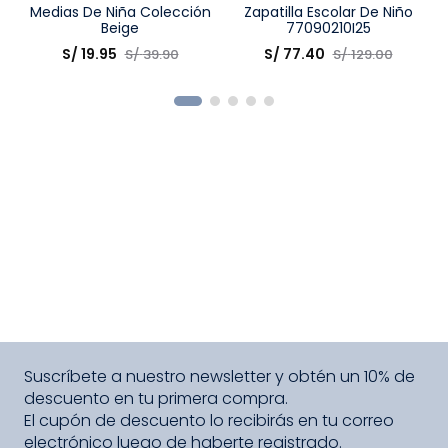
Talla
Medias De Niña Colección
Talla
Zapatilla Escolar De Niño
Beige
77090210I25
Elige una opción
Elige una opción
S/
19
.
95
S/
77
.
40
S/
39
.
90
S/
129
.
00
COMPRAR
COMPRAR
Suscríbete a nuestro newsletter y obtén un 10% de
descuento en tu primera compra.
El cupón de descuento lo recibirás en tu correo
electrónico luego de haberte registrado.