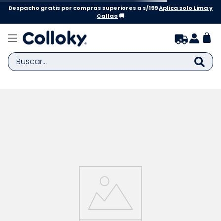
Despacho gratis por compras superiores a s/199
Aplica solo Lima y
Callao
🚚
Buscar...
TÉRMINOS MÁS BUSCADOS
1
.
zapatillas niña
2
.
zapatillas niño
3
.
medias
4
.
sandalias
5
.
sandalias niña
6
.
bebe
7
.
sandalias niño