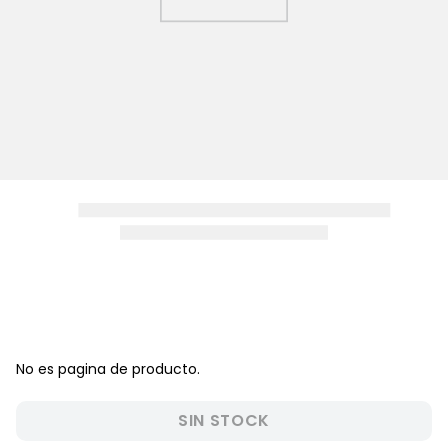
8
.
pijama
9
.
zapatos niña
10
.
disney
No es pagina de producto.
SIN STOCK