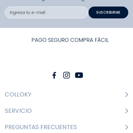
SUSCRIBIRME
PAGO SEGURO COMPRA FÁCIL
COLLOKY
Guía de tallas Zapatos
SERVICIO
Guía de tallas Ropa
Cambios y devoluciones
PREGUNTAS FRECUENTES
Guía de tallas Accesorios