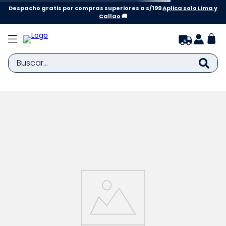
Despacho gratis por compras superiores a s/199
Aplica solo Lima y
Callao
🚚
Buscar...
TÉRMINOS MÁS BUSCADOS
1
.
zapatillas niña
2
.
zapatillas niño
3
.
medias
4
.
sandalias
5
.
sandalias niña
6
.
pijama
7
.
bebe