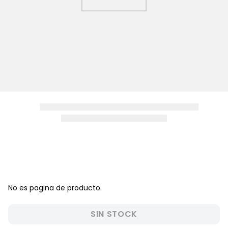
8
.
zapatos niña
9
.
disney
10
.
sandalias niño
No es pagina de producto.
SIN STOCK