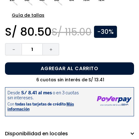
8
.
zapatos niña
9
.
pijama
Guía de tallas
10
.
sandalias niño
S/
80
.
50
S/
115
.
00
-
30%
－
＋
AGREGAR AL CARRITO
6
cuotas sin interés de
S/
13
.
41
Disponibilidad en locales