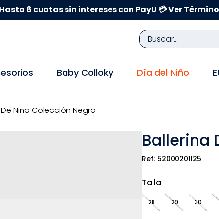
Hasta 6 cuotas sin intereses con PayU 💳
Ver Término
Buscar...
TÉRMINOS MÁS BUSCADOS
esorios
Baby Colloky
Día del Niño
E
1
.
zapatillas niña
2
.
zapatillas niño
a De Niña Colección Negro
3
.
medias
Ballerina
4
.
sandalias
5
.
sandalias niña
52000201I25
6
.
bebe
Talla
7
.
pijama
28
29
30
8
.
zapatos niña