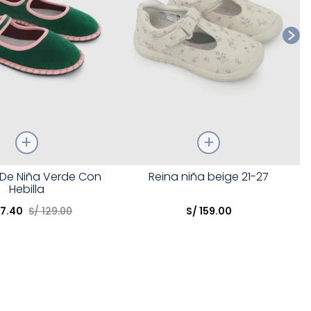
Talla
a De Niña Verde Con
Reina niña beige 21-27
Hebilla
opción
Elige una opción
77
.
40
S/
129
.
00
S/
159
.
00
COMPRAR
COMPRAR