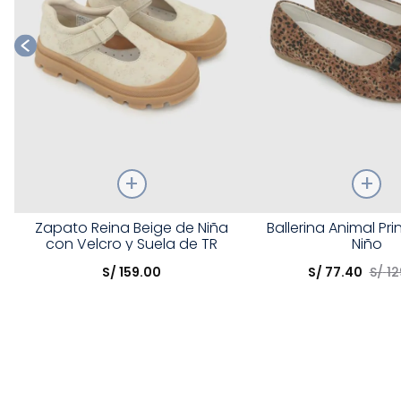
Talla
Talla
Zapato Reina Beige de Niña
Ballerina Animal Pri
con Velcro y Suela de TR
Niño
Elige una opción
Elige una opción
S/
159
.
00
S/
77
.
40
S/
12
COMPRAR
COMPRA