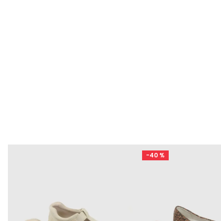
-
40 %