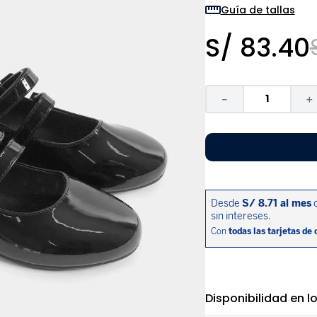
9
.
niño
Guía de tallas
10
.
sandalias niño
S/
83
.
40
－
＋
Disponibilidad en l