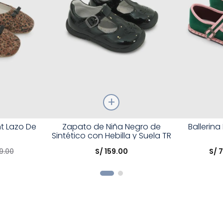
Talla
Talla
nt Lazo De
Zapato de Niña Negro de
Ballerin
Sintético con Hebilla y Suela TR
Elige una opción
Elige una 
9
.
00
S/
159
.
00
S/
R
COMPRAR