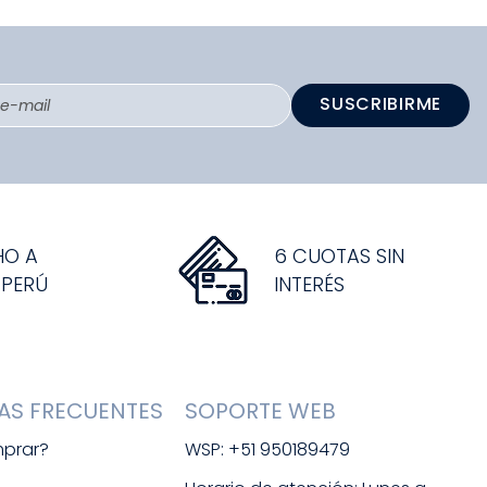
SUSCRIBIRME
HO A
6 CUOTAS SIN
 PERÚ
INTERÉS
AS FRECUENTES
SOPORTE WEB
prar?
WSP: +51 950189479