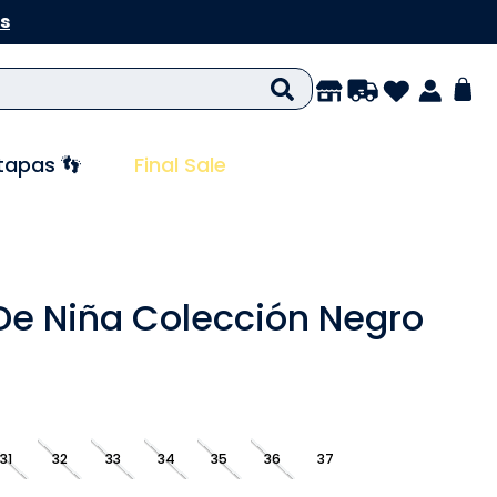
s
tapas 👣
Final Sale
 De Niña Colección Negro
31
32
33
34
35
36
37