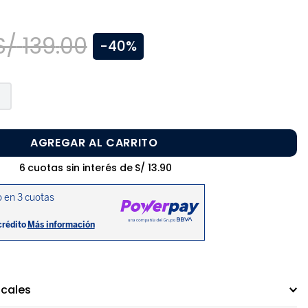
S/
139
.
00
-
40%
AGREGAR AL CARRITO
6
cuotas sin interés de
S/
13
.
90
ocales