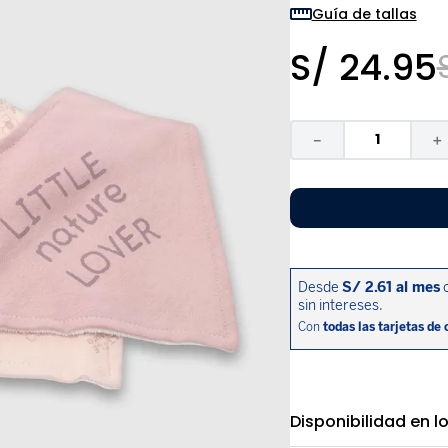
9
.
niño
Guía de tallas
10
.
sandalias niño
S/
24
.
95
－
＋
Disponibilidad en l