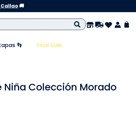
 Callao
🚚
tapas 👣
Final Sale
 Niña Colección Morado