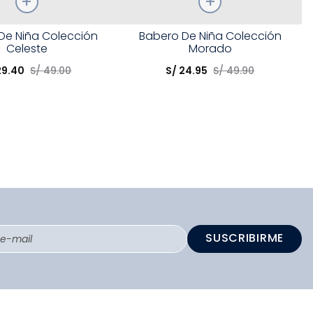
Talla
De Niña Colección
Babero De Niña Colección
Celeste
Morado
opción
Elige una opción
29
.
40
S/
49
.
00
S/
24
.
95
S/
49
.
90
COMPRAR
COMPRAR
SUSCRIBIRME