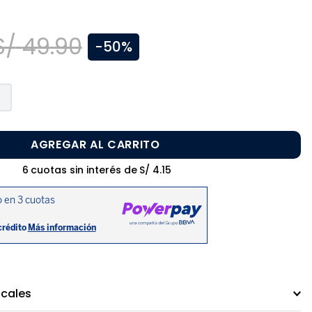
S/
49
.
90
-
50%
AGREGAR AL CARRITO
6
cuotas sin interés de
S/
4
.
15
ocales