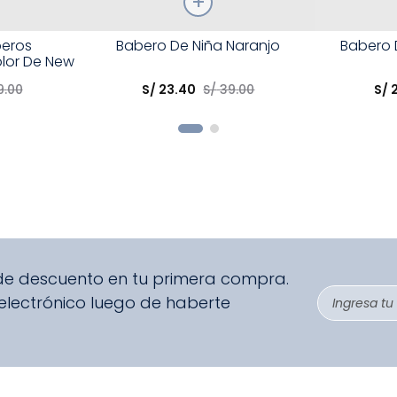
Talla
Talla
beros
Babero De Niña Naranjo
Babero 
lor De New
Elige una opción
Elige una 
9
.
00
S/
23
.
40
S/
39
.
00
S/
R
COMPRAR
 de descuento en tu primera compra.
 electrónico luego de haberte