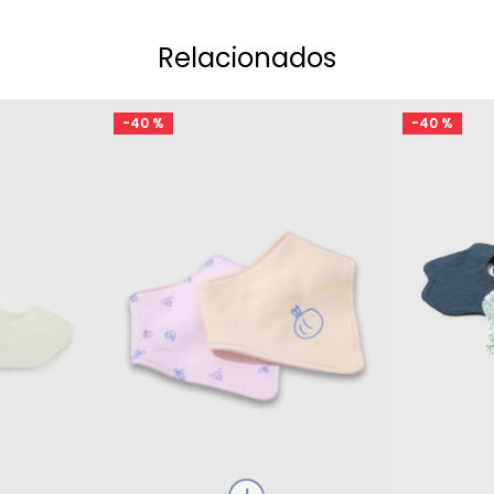
Relacionados
-
40 %
-
40 %