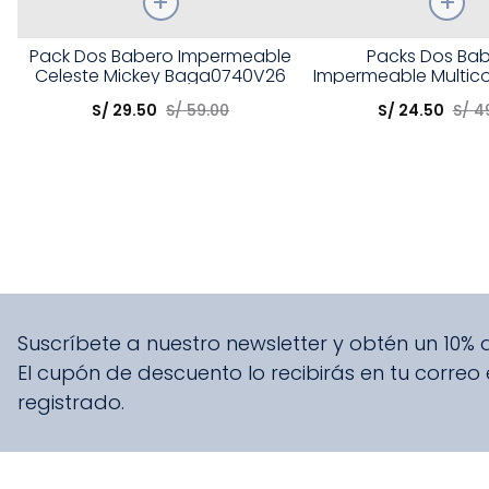
Talla
Talla
Pack Dos Babero Impermeable
Packs Dos Ba
Celeste Mickey Baga0740V26
Impermeable Multico
Elige una opción
Elige una opción
Born
S/
29
.
50
S/
59
.
00
S/
24
.
50
S/
4
COMPRAR
COMPRA
Suscríbete a nuestro newsletter y obtén un 10%
El cupón de descuento lo recibirás en tu correo
registrado.