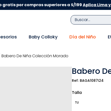
 gratis por compras superiores a S/199
Aplica Lima y
Buscar...
TÉRMINOS MÁS BUSCADOS
esorios
Baby Colloky
Día del Niño
E
1
.
zapatillas niña
2
.
zapatillas niño
Babero De Niña Colección Morado
3
.
medias
Babero De
4
.
sandalias
5
.
sandalias niña
BAGA1087I24
6
.
bebe
Talla
7
.
pijama
TU
8
.
zapatos niña