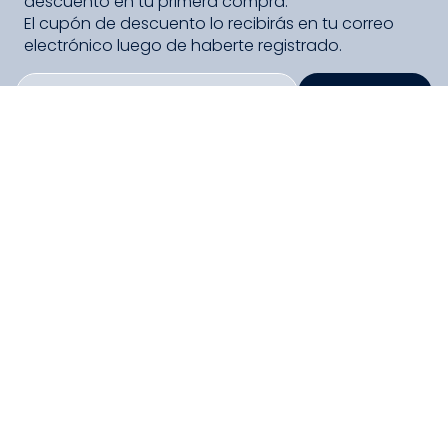
descuento en tu primera compra.
El cupón de descuento lo recibirás en tu correo
electrónico luego de haberte registrado.
SUSCRIBIRME
PAGO SEGURO COMPRA FÁCIL
COLLOKY
Guía de tallas Zapatos
SERVICIO
Guía de tallas Ropa