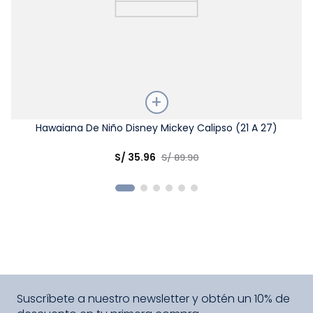
Talla
Hawaiana De Niño Disney Mickey Calipso (21 A 27)
Elige una opción
S/
35
.
96
S/
89
.
90
COMPRAR
Suscríbete a nuestro newsletter y obtén un 10% de