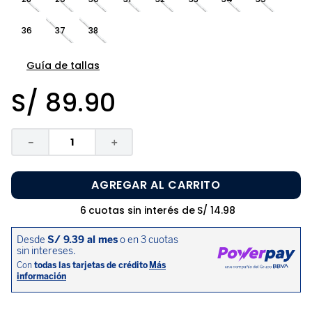
8
.
zapatos niña
36
37
38
9
.
niño
10
.
sandalias niño
Guía de tallas
S/
89
.
90
－
＋
AGREGAR AL CARRITO
6
cuotas sin interés de
S/
14
.
98