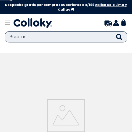
Despacho gratis por compras superiores a s/199
Aplica solo Lima y
Callao
🚚
Buscar...
TÉRMINOS MÁS BUSCADOS
1
.
zapatillas niña
2
.
zapatillas niño
3
.
medias
4
.
sandalias
5
.
sandalias niña
6
.
bebe
7
.
pijama