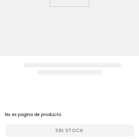
8
.
zapatos niña
9
.
niño
10
.
sandalias niño
No es pagina de producto.
SIN STOCK