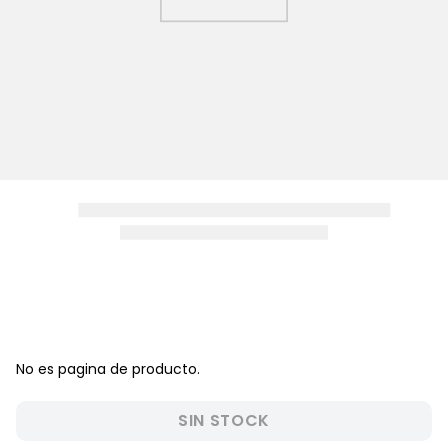
8
.
zapatos niña
9
.
pijama
10
.
sandalias niño
No es pagina de producto.
SIN STOCK