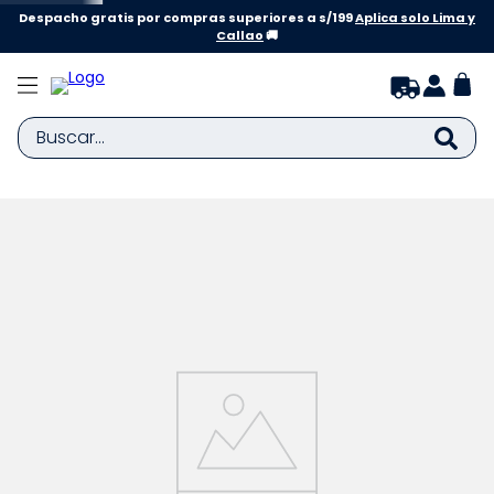
Despacho gratis por compras superiores a s/199
Aplica solo Lima y
Callao
🚚
Buscar...
TÉRMINOS MÁS BUSCADOS
1
.
zapatillas niña
2
.
zapatillas niño
3
.
medias
4
.
sandalias
5
.
sandalias niña
6
.
bebe
7
.
disney