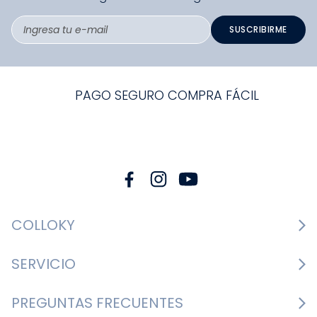
SUSCRIBIRME
PAGO SEGURO COMPRA FÁCIL
COLLOKY
Guía de tallas Zapatos
SERVICIO
Guía de tallas Ropa
Cambios y devoluciones
PREGUNTAS FRECUENTES
Guía de tallas Accesorios