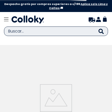
Despacho gratis por compras superiores a s/199
Aplica solo Lima y
Callao
🚚
Buscar...
¡Ups! No encontramos lo que buscas,
pero no te preocupes, tenemos muchos
productos lindos esperándote. 😊
¿Qué hago?
Compruebe los términos introducidos.
Intenta utilizar una sola palabra.
Utilice términos genéricos en la búsqueda.
Busque utilizar sinónimos al término deseado.