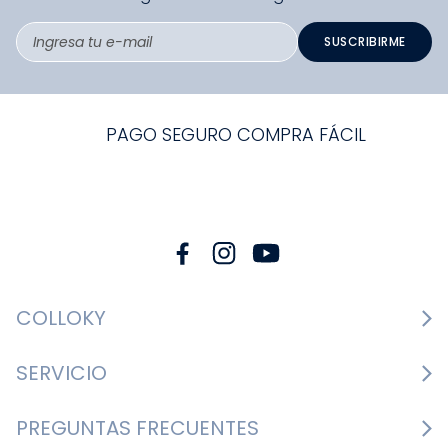
SUSCRIBIRME
PAGO SEGURO COMPRA FÁCIL
COLLOKY
Guía de tallas Zapatos
SERVICIO
Guía de tallas Ropa
Cambios y devoluciones
PREGUNTAS FRECUENTES
Guía de tallas Accesorios