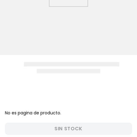
8
.
pijama
9
.
zapatos niña
10
.
disney
No es pagina de producto.
SIN STOCK