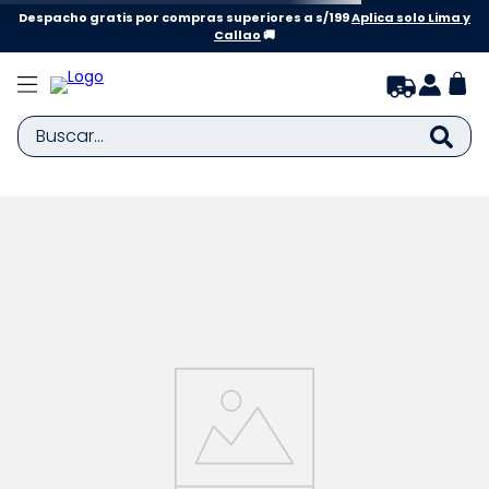
Despacho gratis por compras superiores a s/199
Aplica solo Lima y
Callao
🚚
Buscar...
TÉRMINOS MÁS BUSCADOS
1
.
zapatillas niña
2
.
zapatillas niño
3
.
medias
4
.
sandalias
5
.
sandalias niña
6
.
bebe
7
.
sandalias niño