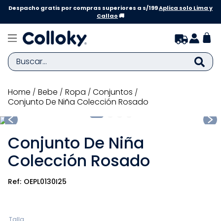
Despacho gratis por compras superiores a s/199
Aplica solo Lima y
Callao
🚚
Buscar...
TÉRMINOS MÁS BUSCADOS
bebe
ropa
conjuntos
Conjunto De Niña Colección Rosado
1
.
zapatillas niña
2
.
zapatillas niño
Conjunto De Niña
3
.
medias
Colección Rosado
4
.
sandalias
5
.
sandalias niña
OEPL0130I25
6
.
bebe
7
.
pijama
Talla