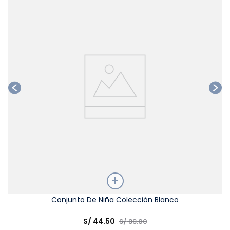
Ta
Talla
Conjunto De Niña Colección Blanco
Elige una opción
S/
44
.
50
S/
89
.
00