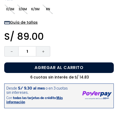
8
.
zapatos niña
0/3M
3/6M
6/9M
RN
9
.
niño
10
.
sandalias niño
Guía de tallas
S/
89
.
00
－
＋
AGREGAR AL CARRITO
6
cuotas sin interés de
S/
14
.
83