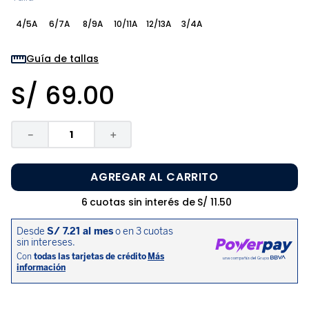
8
.
zapatos niña
4/5A
6/7A
8/9A
10/11A
12/13A
3/4A
9
.
niño
10
.
sandalias niño
Guía de tallas
S/
69
.
00
－
＋
AGREGAR AL CARRITO
6
cuotas sin interés de
S/
11
.
50