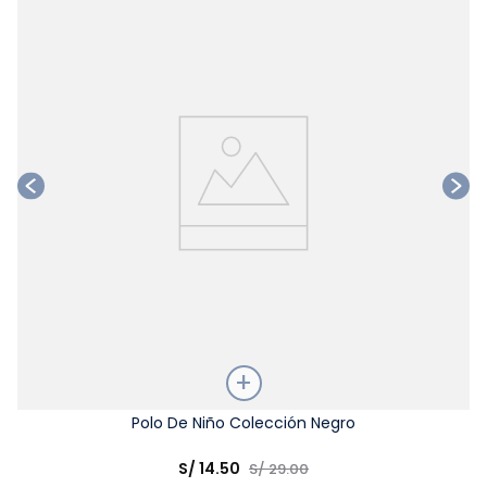
Ta
Talla
Polo De Niño Colección Negro
Elige una opción
S/
14
.
50
S/
29
.
00