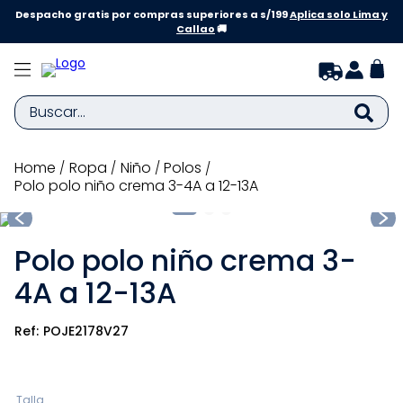
Despacho gratis por compras superiores a s/199
Aplica solo Lima y
Callao
🚚
Buscar...
TÉRMINOS MÁS BUSCADOS
ropa
niño
polos
Polo polo niño crema 3-4A a 12-13A
1
.
zapatillas niña
2
.
zapatillas niño
Polo polo niño crema 3-
3
.
medias
4A a 12-13A
4
.
sandalias
5
.
sandalias niña
POJE2178V27
6
.
bebe
7
.
pijama
Talla