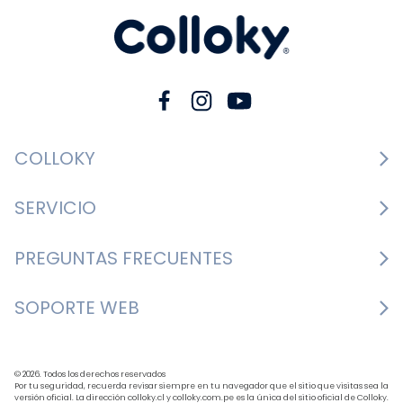
COLLOKY
Guía de tallas Zapatos
SERVICIO
Guía de tallas Ropa
Cambios y devoluciones
PREGUNTAS FRECUENTES
Guía de tallas Accesorios
Consultar boletas
Nosotros
¿Cómo comprar?
SOPORTE WEB
Formulario de contacto
Nuestras tiendas
Mis pedidos
Bases y condiciones
+562 3327 7700
BLOG
Formas de pago
Horario de atención: Lunes a Jueves de 9:30 a 18:00 
© 2026. Todos los derechos reservados
Política de despacho
Por tu seguridad, recuerda revisar siempre en tu navegador que el sitio que visitas sea la
versión oficial. La dirección colloky.cl y colloky.com.pe es la única del sitio oficial de Colloky.