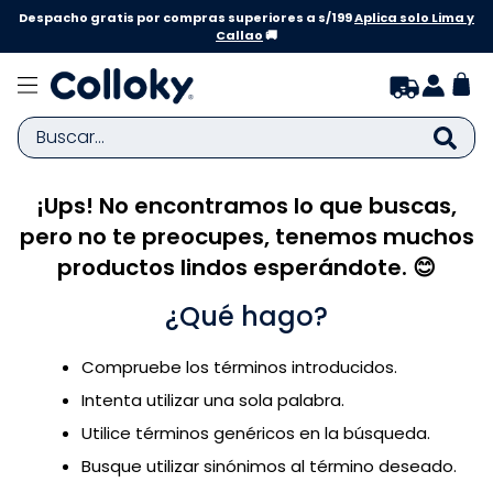
Despacho gratis por compras superiores a s/199
Aplica solo Lima y
Callao
🚚
Buscar...
¡Ups! No encontramos lo que buscas,
TÉRMINOS MÁS BUSCADOS
pero no te preocupes, tenemos muchos
1
.
zapatillas niña
productos lindos esperándote. 😊
2
.
zapatillas niño
¿Qué hago?
3
.
medias
4
.
sandalias
Compruebe los términos introducidos.
5
.
sandalias niña
Intenta utilizar una sola palabra.
6
.
bebe
Utilice términos genéricos en la búsqueda.
Busque utilizar sinónimos al término deseado.
7
.
sandalias niño