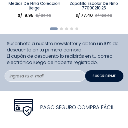
Talla
Medias De Niña Colección
Talla
Zapatilla Escolar De Niño
Beige
77090210I25
Elige una opción
Elige una opción
S/
19
.
95
S/
77
.
40
S/
39
.
90
S/
129
.
00
COMPRAR
COMPRAR
Suscríbete a nuestro newsletter y obtén un 10% de
descuento en tu primera compra.
El cupón de descuento lo recibirás en tu correo
electrónico luego de haberte registrado.
SUSCRIBIRME
PAGO SEGURO COMPRA FÁCIL