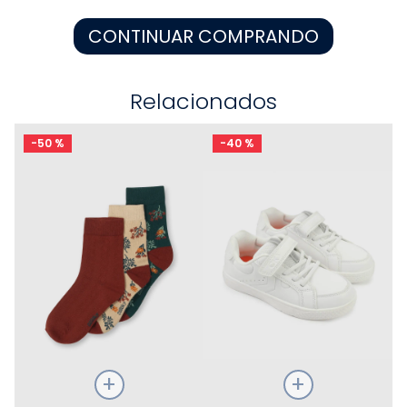
8
.
pijama
CONTINUAR COMPRANDO
9
.
zapatos niña
10
.
disney
Relacionados
-
50 %
-
40 %