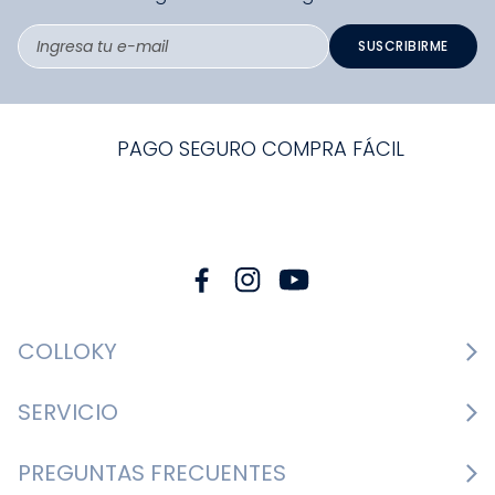
SUSCRIBIRME
PAGO SEGURO COMPRA FÁCIL
COLLOKY
Guía de tallas Zapatos
SERVICIO
Guía de tallas Ropa
Cambios y devoluciones
PREGUNTAS FRECUENTES
Guía de tallas Accesorios