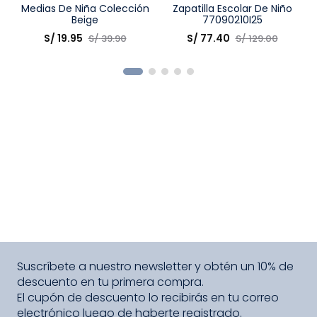
Talla
Medias De Niña Colección
Talla
Zapatilla Escolar De Niño
Beige
77090210I25
Elige una opción
Elige una opción
S/
19
.
95
S/
77
.
40
S/
39
.
90
S/
129
.
00
COMPRAR
COMPRAR
Suscríbete a nuestro newsletter y obtén un 10% de
descuento en tu primera compra.
El cupón de descuento lo recibirás en tu correo
electrónico luego de haberte registrado.