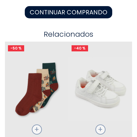
8
.
pijama
CONTINUAR COMPRANDO
9
.
zapatos niña
10
.
disney
Relacionados
-
50 %
-
40 %