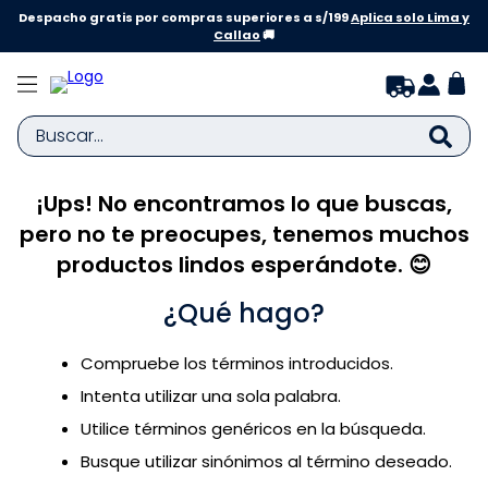
Despacho gratis por compras superiores a s/199
Aplica solo Lima y
Callao
🚚
Buscar...
¡Ups! No encontramos lo que buscas,
TÉRMINOS MÁS BUSCADOS
pero no te preocupes, tenemos muchos
1
.
zapatillas niña
productos lindos esperándote. 😊
2
.
zapatillas niño
¿Qué hago?
3
.
medias
4
.
sandalias
Compruebe los términos introducidos.
5
.
sandalias niña
Intenta utilizar una sola palabra.
6
.
bebe
Utilice términos genéricos en la búsqueda.
Busque utilizar sinónimos al término deseado.
7
.
sandalias niño