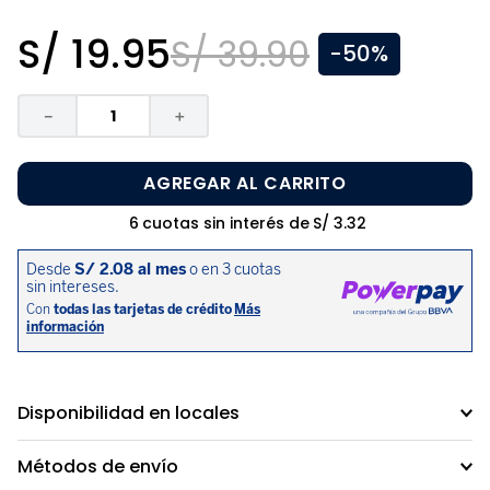
8
.
zapatos niña
S/
19
.
95
S/
39
.
90
-
50%
9
.
pijama
10
.
sandalias niño
－
＋
AGREGAR AL CARRITO
6
cuotas sin interés de
S/
3
.
32
Disponibilidad en locales
Métodos de envío