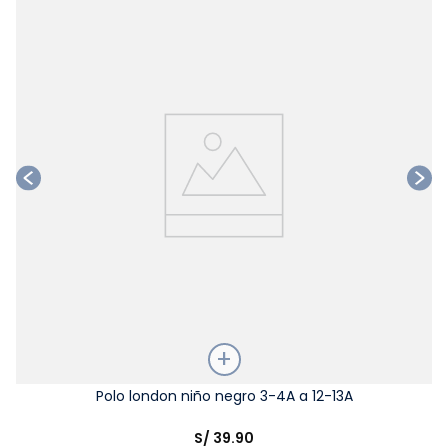
Ta
Talla
Polo london niño negro 3-4A a 12-13A
Elige una opción
S/
39
.
90