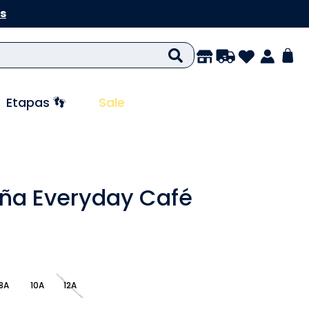
s
Etapas 👣
Sale
iña Everyday Café
8A
10A
12A