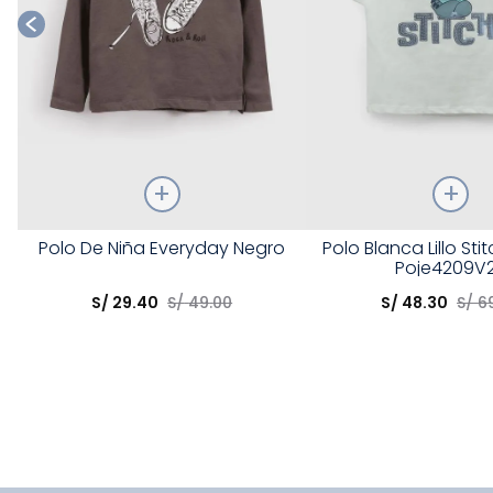
Talla
Talla
Polo De Niña Everyday Negro
Polo Blanca Lillo Sti
Poje4209V
Elige una opción
Elige una opción
S/
29
.
40
S/
49
.
00
S/
48
.
30
S/
6
COMPRAR
COMPRA