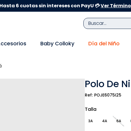
Hasta 6 cuotas sin intereses con PayU 💳
Ver Término
Buscar...
TÉRMINOS MÁS BUSCADOS
ccesorios
Baby Colloky
Día del Niño
1
.
zapatillas niña
2
.
zapatillas niño
é
3
.
medias
Polo De N
4
.
sandalias
5
.
sandalias niña
POJE6075I25
6
.
bebe
Talla
7
.
disney
3A
4A
6A
8
.
zapatos niña