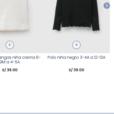
Talla
mangas niña crema 6-
Polo niña negro 3-4A a 12-13A
9M a 4-5A
opción
Elige una opción
S/
39
.
00
S/
39
.
00
COMPRAR
COMPRAR