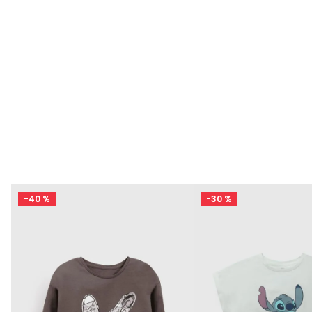
o
-
40 %
-
30 %