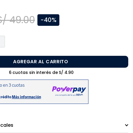
S/
49
.
00
-
40%
AGREGAR AL CARRITO
6
cuotas sin interés de
S/
4
.
90
ocales