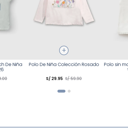
Talla
Talla
tch De Niña
Polo De Niña Colección Rosado
Polo sin 
26
Elige una opción
Elige una 
9
.
00
S/
29
.
95
S/
59
.
90
R
COMPRAR