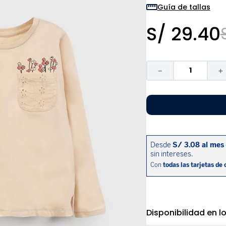
9
.
pijama
Guía de tallas
10
.
sandalias niño
S/
29
.
40
－
＋
Disponibilidad en l