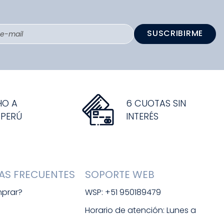
SUSCRIBIRME
HO A
6 CUOTAS SIN
 PERÚ
INTERÉS
AS FRECUENTES
SOPORTE WEB
prar?
WSP: +51 950189479
s
Horario de atención: Lunes a 