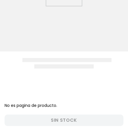
8
.
zapatos niña
9
.
pijama
10
.
sandalias niño
No es pagina de producto.
SIN STOCK