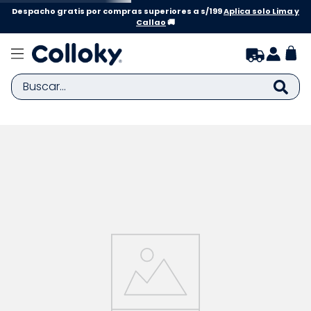
Despacho gratis por compras superiores a s/199
Aplica solo Lima y
Callao
🚚
Buscar...
TÉRMINOS MÁS BUSCADOS
1
.
zapatillas niña
2
.
zapatillas niño
3
.
medias
4
.
sandalias
5
.
sandalias niña
6
.
bebe
7
.
disney