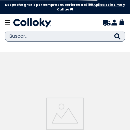
Despacho gratis por compras superiores a s/199
Aplica solo Lima y
Callao
🚚
Buscar...
TÉRMINOS MÁS BUSCADOS
1
.
zapatillas niña
2
.
zapatillas niño
3
.
medias
4
.
sandalias
5
.
sandalias niña
6
.
bebe
7
.
sandalias niño