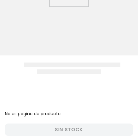
8
.
pijama
9
.
zapatos niña
10
.
disney
No es pagina de producto.
SIN STOCK