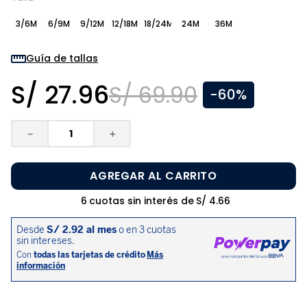
8
.
zapatos niña
3/6M
6/9M
9/12M
12/18M
18/24M
24M
36M
9
.
niño
10
.
sandalias niño
Guía de tallas
S/
27
.
96
S/
69
.
90
-
60%
－
＋
AGREGAR AL CARRITO
6
cuotas sin interés de
S/
4
.
66