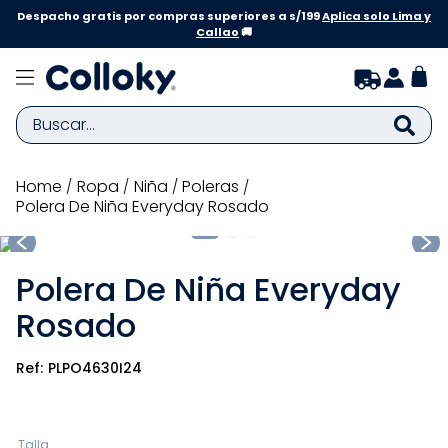
Despacho gratis por compras superiores a s/199
Aplica solo Lima y
Callao
🚚
Buscar...
TÉRMINOS MÁS BUSCADOS
ropa
niña
poleras
Polera De Niña Everyday Rosado
1
.
zapatillas niña
2
.
zapatillas niño
Polera De Niña Everyday
3
.
medias
Rosado
4
.
sandalias
5
.
sandalias niña
PLPO4630I24
6
.
bebe
7
.
pijama
Talla