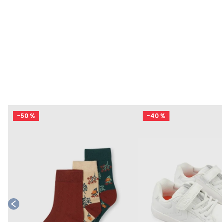
-
50 %
-
40 %