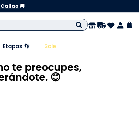
 Callao
🚚
Etapas 👣
Sale
no te preocupes,
rándote. 😊