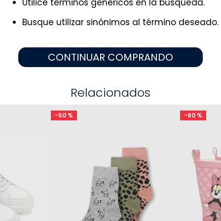
Utilice términos genéricos en la búsqueda.
9
.
zapatos niña
10
.
disney
Busque utilizar sinónimos al término deseado.
CONTINUAR COMPRANDO
Relacionados
-
50 %
-
60 %