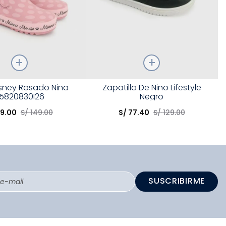
Talla
isney Rosado Niña
Zapatilla De Niño Lifestyle
5820830I26
Negro
opción
Elige una opción
9
.
00
S/
149
.
00
S/
77
.
40
S/
129
.
00
COMPRAR
COMPRAR
SUSCRIBIRME