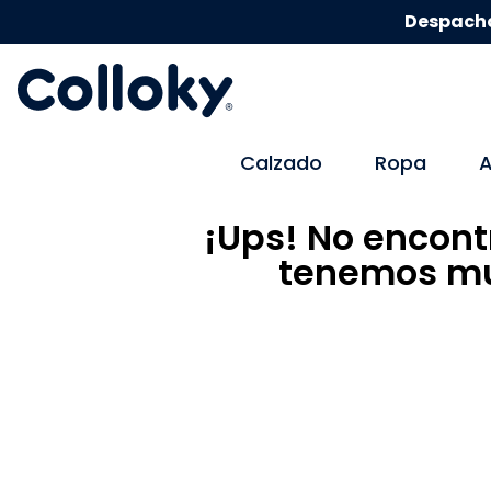
Despacho
Calzado
Ropa
A
¡Ups! No encont
tenemos mu