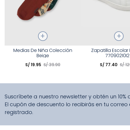
Talla
Talla
Medias De Niña Colección
Zapatilla Escolar
Beige
77090210I2
Elige una opción
Elige una opción
S/
19
.
95
S/
39
.
90
S/
77
.
40
S/
12
COMPRAR
COMPRA
Suscríbete a nuestro newsletter y obtén un 10%
El cupón de descuento lo recibirás en tu correo
registrado.