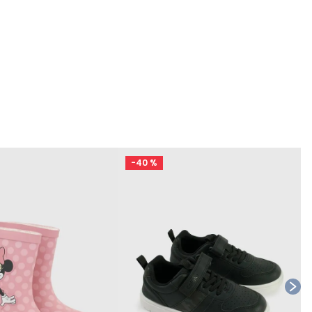
-
40 %