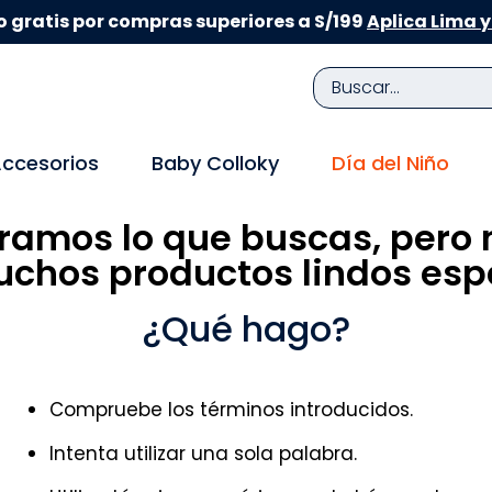
 gratis por compras superiores a S/199
Aplica Lima y
Buscar...
TÉRMINOS MÁS BUSCADOS
ccesorios
Baby Colloky
Día del Niño
1
.
zapatillas niña
ramos lo que buscas, pero 
2
.
zapatillas niño
chos productos lindos espe
3
.
medias
4
.
sandalias
¿Qué hago?
5
.
sandalias niña
6
.
bebe
Compruebe los términos introducidos.
7
.
sandalias niño
Intenta utilizar una sola palabra.
8
.
pijama