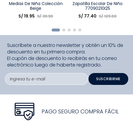
Talla
Medias De Niña Colección
Talla
Zapatilla Escolar De Niño
Beige
77090210I25
Elige una opción
Elige una opción
S/
19
.
95
S/
77
.
40
S/
39
.
90
S/
129
.
00
COMPRAR
COMPRAR
Suscríbete a nuestro newsletter y obtén un 10% de
descuento en tu primera compra.
El cupón de descuento lo recibirás en tu correo
electrónico luego de haberte registrado.
SUSCRIBIRME
PAGO SEGURO COMPRA FÁCIL