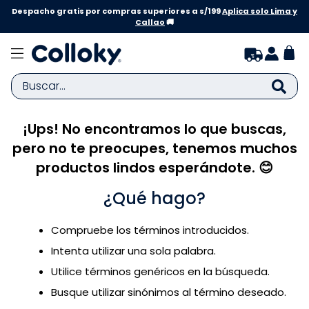
Despacho gratis por compras superiores a s/199
Aplica solo Lima y
Callao
🚚
Buscar...
¡Ups! No encontramos lo que buscas,
TÉRMINOS MÁS BUSCADOS
pero no te preocupes, tenemos muchos
1
.
zapatillas niña
productos lindos esperándote. 😊
2
.
zapatillas niño
¿Qué hago?
3
.
medias
4
.
sandalias
Compruebe los términos introducidos.
5
.
sandalias niña
Intenta utilizar una sola palabra.
6
.
bebe
Utilice términos genéricos en la búsqueda.
Busque utilizar sinónimos al término deseado.
7
.
disney