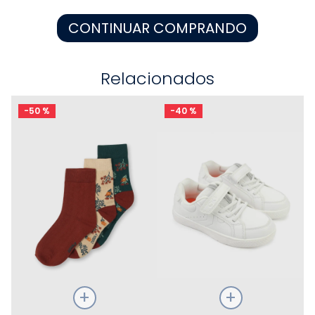
8
.
zapatos niña
CONTINUAR COMPRANDO
9
.
pijama
10
.
sandalias niño
Relacionados
-
50 %
-
40 %