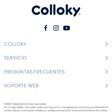
COLLOKY
Guía de tallas Zapatos
SERVICIO
Guía de tallas Ropa
Cambios y devoluciones
PREGUNTAS FRECUENTES
Guía de tallas Accesorios
Consultar boletas
Nosotros
¿Cómo comprar?
SOPORTE WEB
Formulario de contacto
Nuestras tiendas
Mis pedidos
Bases y condiciones
+562 3327 7700
BLOG
Formas de pago
Horario de atención: Lunes a Jueves de 9:30 a 18:00 
© 2026. Todos los derechos reservados
Política de despacho
Por tu seguridad, recuerda revisar siempre en tu navegador que el sitio que visitas sea la
versión oficial. La dirección colloky.cl y colloky.com.pe es la única del sitio oficial de Colloky.