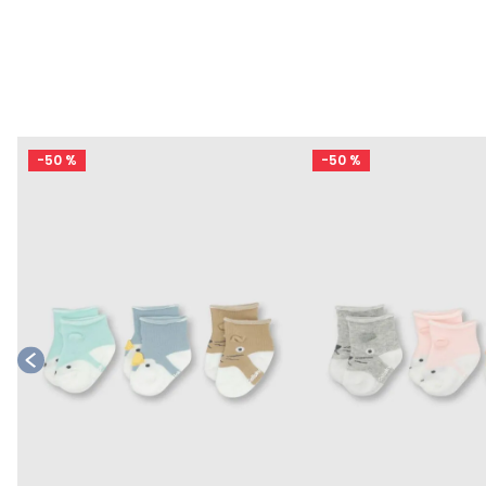
-
50 %
-
50 %