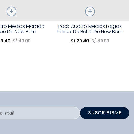
Talla
tro Medias Morado
Pack Cuatro Medias Largas
bé De New Born
Unisex De Bebé De New Born
opción
Elige una opción
29
.
40
S/
49
.
00
S/
29
.
40
S/
49
.
00
COMPRAR
COMPRAR
SUSCRIBIRME