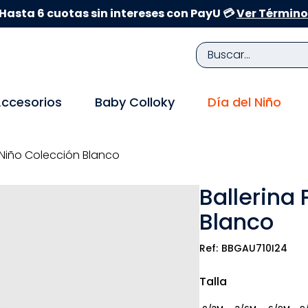
Hasta 6 cuotas sin intereses con PayU 💳
Ver Término
Buscar...
TÉRMINOS MÁS BUSCADOS
ccesorios
Baby Colloky
Día del Niño
1
.
zapatillas niña
2
.
zapatillas niño
 Niño Colección Blanco
3
.
medias
Ballerina
4
.
sandalias
Blanco
5
.
sandalias niña
6
.
bebe
BBGAU710I24
7
.
sandalias niño
Talla
8
.
pijama