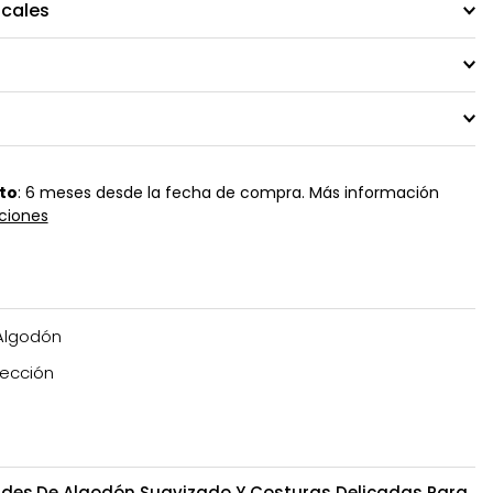
ocales
to
: 6 meses desde la fecha de compra. Más información
ciones
Algodón
ección
ades,De Algodón Suavizado Y Costuras Delicadas Para