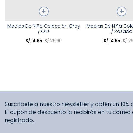
Talla
Talla
Medias De Niño Colección Gray
Medias De Niña Cole
/ Gris
/ Rosado
Elige una opción
Elige una opción
S/
14
.
95
S/
29
.
90
S/
14
.
95
S/
2
COMPRAR
COMPRA
Suscríbete a nuestro newsletter y obtén un 10%
El cupón de descuento lo recibirás en tu correo
registrado.