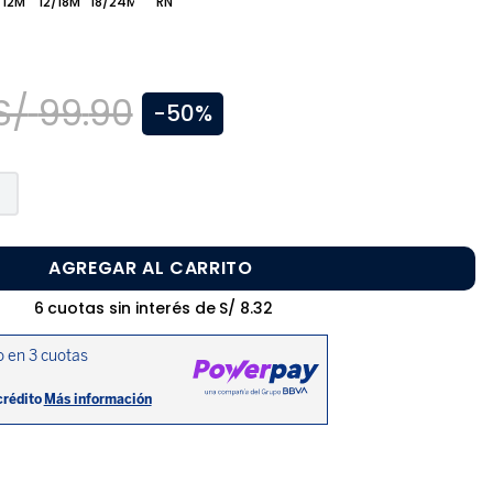
/12M
12/18M
18/24M
RN
S/
99
.
90
-
50%
AGREGAR AL CARRITO
6
cuotas sin interés de
S/
8
.
32