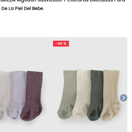
De La Piel Del Bebe.
-
40 %
Ta