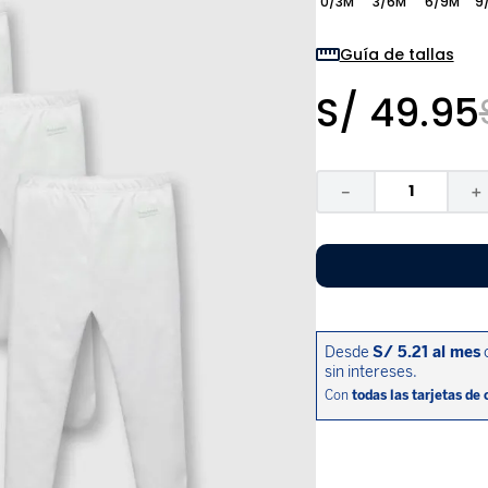
0/3M
3/6M
6/9M
9
9
.
zapatos niña
10
.
disney
Guía de tallas
S/
49
.
95
－
＋