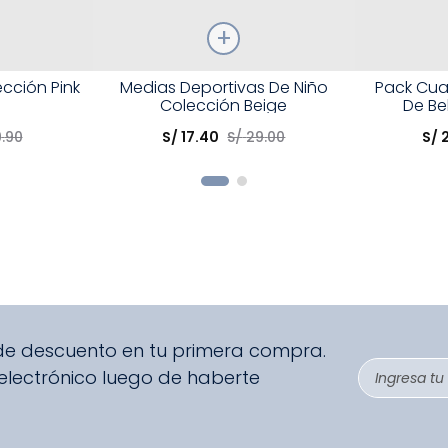
Talla
Talla
cción Pink
Medias Deportivas De Niño
Pack Cua
Colección Beige
De Be
Elige una opción
Elige una 
9
.
90
S/
17
.
40
S/
29
.
00
S/
R
COMPRAR
 de descuento en tu primera compra.
 electrónico luego de haberte