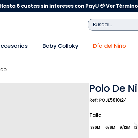
Hasta 6 cuotas sin intereses con PayU 💳
Ver Término
Buscar...
TÉRMINOS MÁS BUSCADOS
ccesorios
Baby Colloky
Día del Niño
1
.
zapatillas niña
2
.
zapatillas niño
nco
3
.
medias
Polo De N
4
.
sandalias
5
.
sandalias niña
POJE5810I24
6
.
bebe
Talla
7
.
sandalias niño
3/6M
6/9M
9/12M
12
8
.
pijama