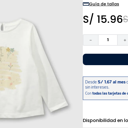
9
.
zapatos niña
Guía de tallas
10
.
disney
S/
15
.
96
S
－
＋
Disponibilidad en l