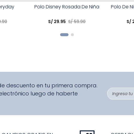
Talla
Talla
eryday
Polo Disney Rosada De Niña
Polo De N
Elige una opción
Elige una 
9
.
90
S/
29
.
95
S/
59
.
90
S/
R
COMPRAR
 de descuento en tu primera compra.
 electrónico luego de haberte