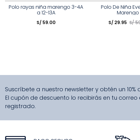
Talla
Talla
Polo rayas niña marengo 3-4A
Polo De Niña Ev
a 12-13A
Marengo
Elige una opción
Elige una opción
S/
59
.
00
S/
29
.
95
S/
5
COMPRAR
COMPRA
Suscríbete a nuestro newsletter y obtén un 10%
El cupón de descuento lo recibirás en tu correo
registrado.