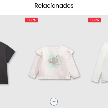
Relacionados
-
50 %
-
50 %