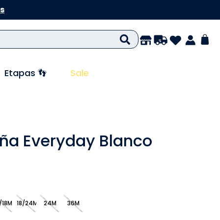
s
Etapas 👣
Sale
iña Everyday Blanco
/18M
18/24M
24M
36M