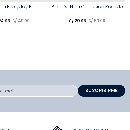
Talla
iña Everyday Blanco
Polo De Niña Colección Rosado
opción
Elige una opción
24
.
95
S/
49
.
90
S/
29
.
95
S/
59
.
90
COMPRAR
COMPRAR
SUSCRIBIRME