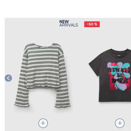
o
-
50 %