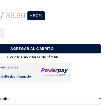
/
39
.
90
-
60%
AGREGAR AL CARRITO
6
cuotas sin interés de
S/
2
.
66
ocales