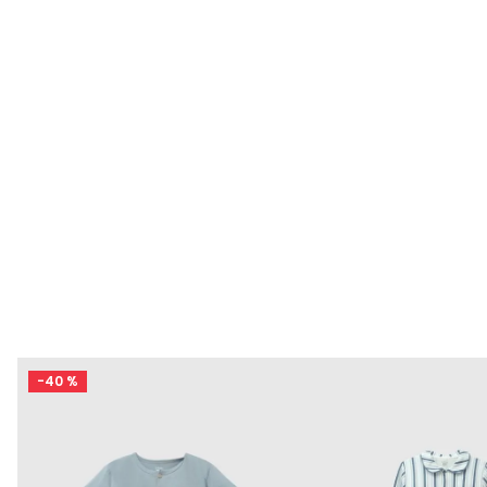
-
40 %