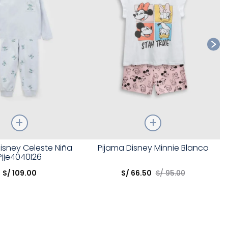
Talla
isney Celeste Niña
Pijama Disney Minnie Blanco
Pjje4040I26
opción
Elige una opción
S/
109
.
00
S/
66
.
50
S/
95
.
00
COMPRAR
COMPRAR