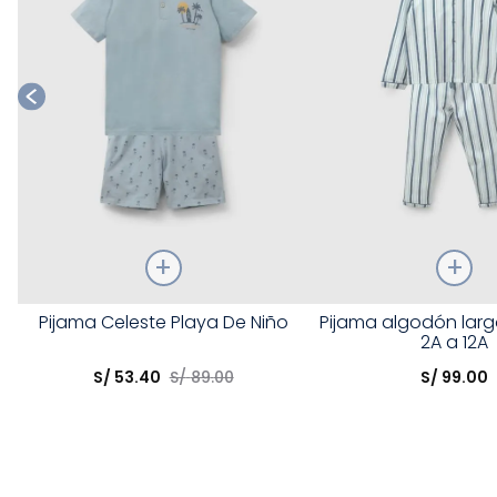
Talla
Talla
Pijama Celeste Playa De Niño
Pijama algodón larg
2A a 12A
Elige una opción
Elige una opción
S/
53
.
40
S/
89
.
00
S/
99
.
00
COMPRAR
COMPRA