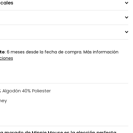
ocales
to
: 6 meses desde la fecha de compra. Más información
ciones
 Algodón 40% Poliester
ney
a morado de Minnie Mouse es la elección perfecta