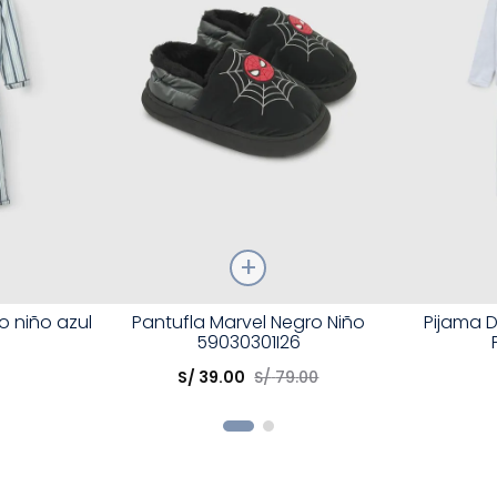
Talla
Talla
o niño azul
Pantufla Marvel Negro Niño
Pijama D
59030301I26
Elige una opción
Elige una 
S/
39
.
00
S/
79
.
00
R
COMPRAR