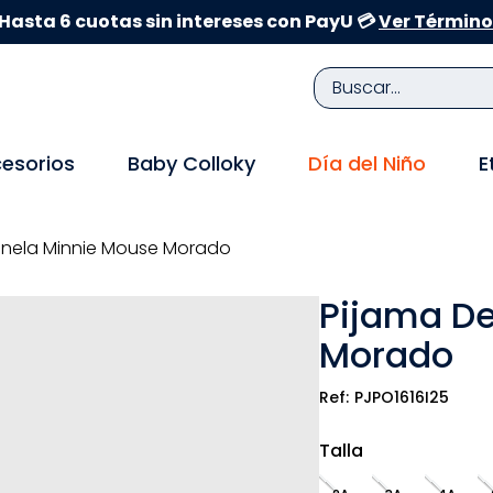
Hasta 6 cuotas sin intereses con PayU 💳
Ver Término
Buscar...
TÉRMINOS MÁS BUSCADOS
esorios
Baby Colloky
Día del Niño
E
1
.
zapatillas niña
2
.
zapatillas niño
anela Minnie Mouse Morado
3
.
medias
Pijama De
4
.
sandalias
Morado
5
.
sandalias niña
6
.
bebe
PJPO1616I25
7
.
pijama
Talla
8
.
zapatos niña