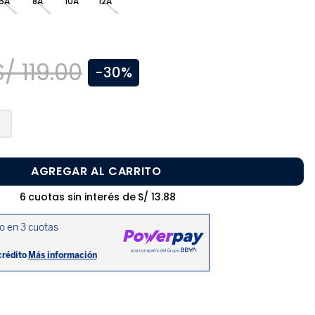
6A
8A
10A
12A
S/
119
.
00
-
30%
AGREGAR AL CARRITO
6
cuotas sin interés de
S/
13
.
88