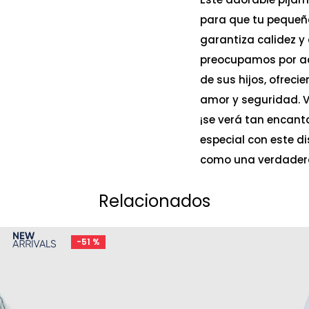
para que tu pequeña
garantiza calidez y
preocupamos por ac
de sus hijos, ofreci
amor y seguridad. Ve
¡se verá tan encant
especial con este d
como una verdadera
Relacionados
-
51 %