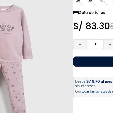
2A
3A
4A
9
.
niño
10
.
sandalias niño
Guía de tallas
S/
83
.
30
－
＋