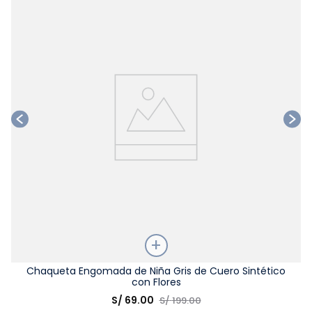
Ta
Talla
Chaqueta Engomada de Niña Gris de Cuero Sintético
con Flores
Elige una opción
S/
69
.
00
S/
199
.
00