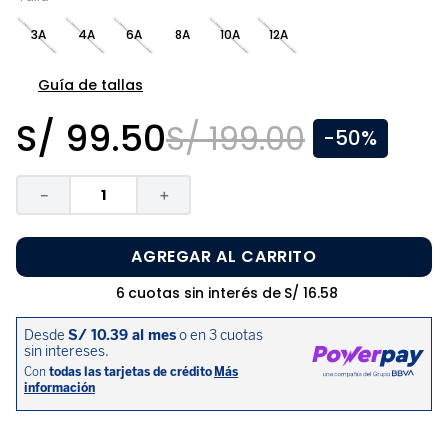
8
.
zapatos niña
3A
4A
6A
8A
10A
12A
9
.
pijama
10
.
sandalias niño
Guía de tallas
S/
99
.
50
S/
199
.
00
-
50%
－
＋
AGREGAR AL CARRITO
6
cuotas sin interés de
S/
16
.
58