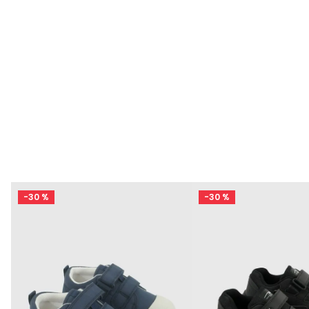
-
30 %
-
30 %