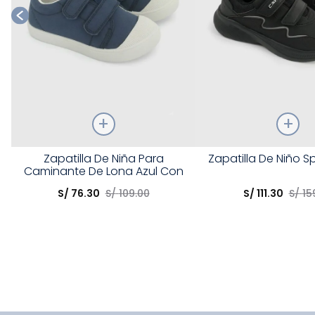
Talla
Talla
Zapatilla De Niña Para
Zapatilla De Niño S
Caminante De Lona Azul Con
Elige una opción
Elige una opción
Velcro
S/
76
.
30
S/
109
.
00
S/
111
.
30
S/
15
COMPRAR
COMPRA