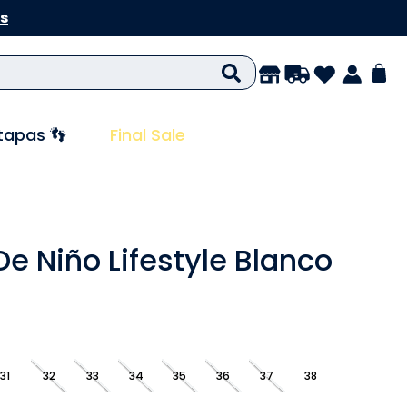
s
tapas 👣
Final Sale
De Niño Lifestyle Blanco
31
32
33
34
35
36
37
38