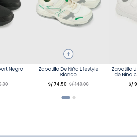
Talla
Talla
port Negro
Zapatilla De Niño Lifestyle
Zapatilla L
Blanco
de Niño 
Elige una opción
Elige una 
9
.
00
S/
74
.
50
S/
149
.
00
S/
R
COMPRAR