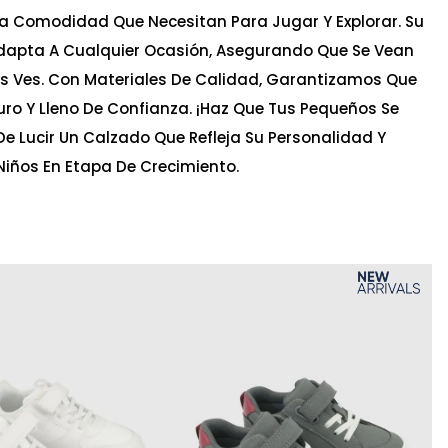
La Comodidad Que Necesitan Para Jugar Y Explorar. Su
Adapta A Cualquier Ocasión, Asegurando Que Se Vean
s Ves. Con Materiales De Calidad, Garantizamos Que
o Y Lleno De Confianza. ¡Haz Que Tus Pequeños Se
De Lucir Un Calzado Que Refleja Su Personalidad Y
 Niños En Etapa De Crecimiento.
Ta