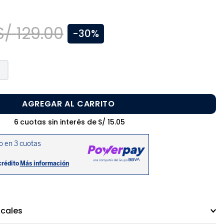
S/
129
.
00
-
30%
AGREGAR AL CARRITO
6
cuotas sin interés de
S/
15
.
05
ocales