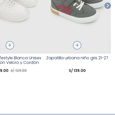
Talla
ifestyle Blanca Unisex
Zapatilla urbana niño gris 21-27
con Velcro y Cordón
opción
Elige una opción
Elástico
99
.
00
S/
129
.
00
S/
139
.
00
COMPRAR
COMPRAR