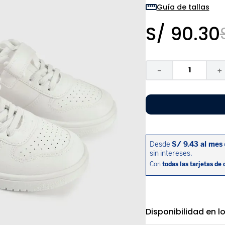
9
.
disney
Guía de tallas
10
.
sandalias niño
S/
90
.
30
－
＋
Disponibilidad en l