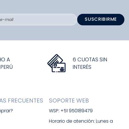
SUSCRIBIRME
HO A
6 CUOTAS SIN
 PERÚ
INTERÉS
AS FRECUENTES
SOPORTE WEB
prar?
WSP: +51 950189479
s
Horario de atención: Lunes a 