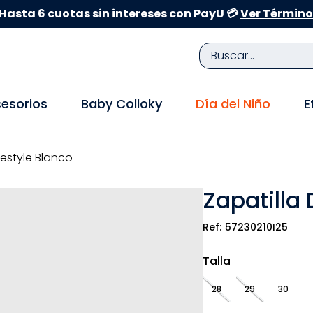
Hasta 6 cuotas sin intereses con PayU 💳
Ver Término
Buscar...
TÉRMINOS MÁS BUSCADOS
esorios
Baby Colloky
Día del Niño
E
1
.
zapatillas niña
2
.
zapatillas niño
festyle Blanco
3
.
medias
Zapatilla 
4
.
sandalias
5
.
sandalias niña
57230210I25
6
.
pijama
Talla
7
.
bebe
28
29
30
8
.
zapatos niña