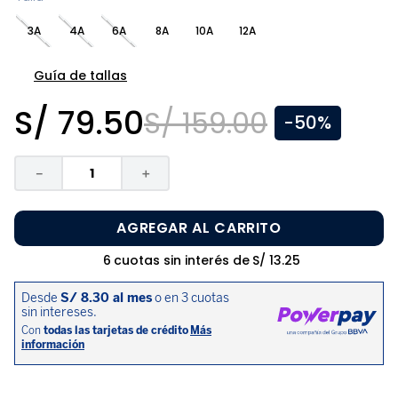
8
.
zapatos niña
3A
4A
6A
8A
10A
12A
9
.
niño
10
.
sandalias niño
Guía de tallas
S/
79
.
50
S/
159
.
00
-
50%
－
＋
AGREGAR AL CARRITO
6
cuotas sin interés de
S/
13
.
25