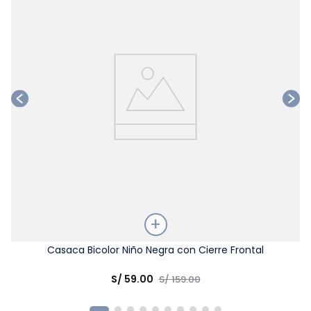
Talla
Casaca Bicolor Niño Negra con Cierre Frontal
Elige una opción
S/
59
.
00
S/
159
.
00
COMPRAR