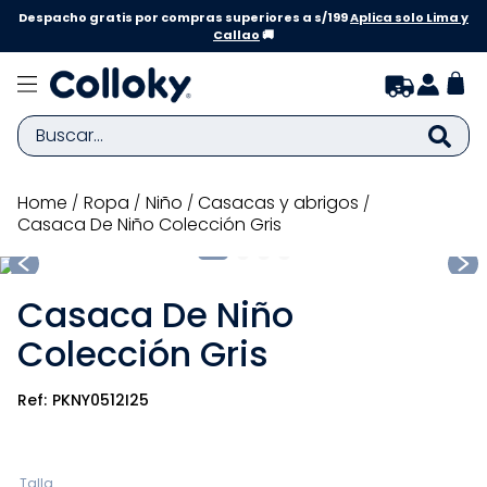
Despacho gratis por compras superiores a s/199
Aplica solo Lima y
Callao
🚚
Buscar...
TÉRMINOS MÁS BUSCADOS
ropa
niño
casacas y abrigos
Casaca De Niño Colección Gris
1
.
zapatillas niña
2
.
zapatillas niño
Casaca De Niño
3
.
medias
Colección Gris
4
.
sandalias
5
.
sandalias niña
PKNY0512I25
6
.
bebe
7
.
pijama
Talla