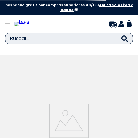
Despacho gratis por compras superiores a s/199
Aplica solo Lima y
Callao
🚚
Buscar...
TÉRMINOS MÁS BUSCADOS
1
.
zapatillas niña
2
.
zapatillas niño
3
.
medias
4
.
sandalias
5
.
sandalias niña
6
.
bebe
7
.
disney