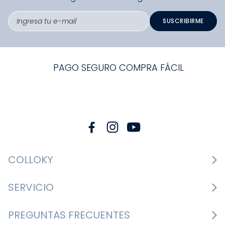
SUSCRIBIRME
PAGO SEGURO COMPRA FÁCIL
COLLOKY
Guía de tallas Zapatos
SERVICIO
Guía de tallas Ropa
Cambios y devoluciones
PREGUNTAS FRECUENTES
Guía de tallas Accesorios