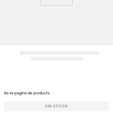
8
.
zapatos niña
9
.
pijama
10
.
sandalias niño
No es pagina de producto.
SIN STOCK