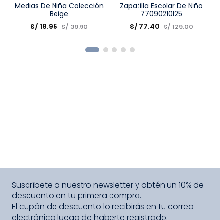
Talla
Medias De Niña Colección
Talla
Zapatilla Escolar De Niño
Beige
77090210I25
Elige una opción
Elige una opción
S/
19
.
95
S/
77
.
40
S/
39
.
90
S/
129
.
00
COMPRAR
COMPRAR
Suscríbete a nuestro newsletter y obtén un 10% de
descuento en tu primera compra.
El cupón de descuento lo recibirás en tu correo
electrónico luego de haberte registrado.