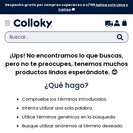
Despacho gratis por compras superiores a s/199
Aplica solo Lima y
Callao
🚚
Buscar...
¡Ups! No encontramos lo que buscas,
TÉRMINOS MÁS BUSCADOS
pero no te preocupes, tenemos muchos
1
.
zapatillas niña
productos lindos esperándote. 😊
2
.
zapatillas niño
¿Qué hago?
3
.
medias
4
.
sandalias
Compruebe los términos introducidos.
5
.
sandalias niña
Intenta utilizar una sola palabra.
6
.
bebe
Utilice términos genéricos en la búsqueda.
Busque utilizar sinónimos al término deseado.
7
.
sandalias niño