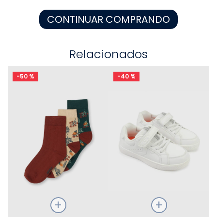
8
.
pijama
CONTINUAR COMPRANDO
9
.
zapatos niña
10
.
disney
Relacionados
-
50 %
-
40 %