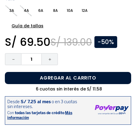
8
.
zapatos niña
3A
4A
6A
8A
10A
12A
9
.
pijama
10
.
sandalias niño
Guía de tallas
S/
69
.
50
S/
139
.
00
-
50%
－
＋
AGREGAR AL CARRITO
6
cuotas sin interés de
S/
11
.
58