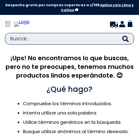
Despacho gratis por compras superiores a s/199
Aplica solo Lima y
Callao
🚚
Buscar...
¡Ups! No encontramos lo que buscas,
TÉRMINOS MÁS BUSCADOS
pero no te preocupes, tenemos muchos
1
.
zapatillas niña
productos lindos esperándote. 😊
2
.
zapatillas niño
¿Qué hago?
3
.
medias
4
.
sandalias
Compruebe los términos introducidos.
5
.
sandalias niña
Intenta utilizar una sola palabra.
6
.
bebe
Utilice términos genéricos en la búsqueda.
Busque utilizar sinónimos al término deseado.
7
.
sandalias niño