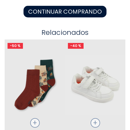
8
.
pijama
CONTINUAR COMPRANDO
9
.
zapatos niña
10
.
disney
Relacionados
-
50 %
-
40 %