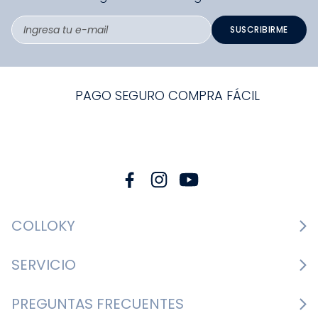
SUSCRIBIRME
PAGO SEGURO COMPRA FÁCIL
COLLOKY
Guía de tallas Zapatos
SERVICIO
Guía de tallas Ropa
Cambios y devoluciones
PREGUNTAS FRECUENTES
Guía de tallas Accesorios