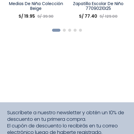
Talla
Medias De Niña Colección
Talla
Zapatilla Escolar De Niño
Beige
77090210I25
Elige una opción
Elige una opción
S/
19
.
95
S/
77
.
40
S/
39
.
90
S/
129
.
00
COMPRAR
COMPRAR
Suscríbete a nuestro newsletter y obtén un 10% de
descuento en tu primera compra.
El cupón de descuento lo recibirás en tu correo
electrónico luego de haberte registrado.